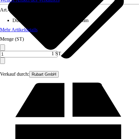
Art.-Nr.
12397614
Durchmesser (von - bis)
:
6 mm - 6 mm
Mehr Artikeldetails
Menge (ST)
1 ST
Verkauf durch:
Rubart GmbH