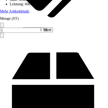
Leistung
:
600 W
Mehr Artikeldetails
Menge (ST)
Verkauf durch:
1 ST
Hecht Deutschland