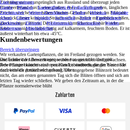
Züchtung stammt ursprünglich aus Russland und überzeugt jeden
Liste überspringen
Blaubeerfreund durch seine großen, etwa 4 – 5 cm großen, länglichen
Garten
Pflanzen
Gartenpflanzen & Freilandpflanzen
Früchte, welche einen hohen Vitamin-Gehalt aufweisen. Im Frühjahr
Ziersträucher
Weitere Ziersträucher
Flieder
Hibiskus
Magnolie
schmückt dieser kompakte Strauch sich zusätzlich mit gelblich weißen,
Ahorn
Ginster
Weigelie
Schneeball
Spiere
Fingerstrauch
glockenartigen Blüten. Der Lonicera kamtschatica Eisbär® steht am
Zierkirsche
Zierapfel
Pfeifenstrauch
Blasenspiere
Weiden
liebsten sonnig bis halbschattig auf kalkarmem, feuchtem Boden. Er ist
Zaubernuss
Mönchspfeffer
äußerst winterhart bis etwa -45°C.
Kundenbewertungen
Bereich überspringen
Wir verkaufen Gartenpflanzen, die im Freiland gezogen werden. Sie
Die Echtheit der Bewertungen wurde von uns nicht überprüft.
sind immer der Jahreszeit entsprechend ausgetrieben und gewachsen.
Bewertungen können auch von Kunden stammen, die die Ware nicht
Jede Pflanze braucht seine speziellen Lebendbedingungen Lesen Sie
nachweislich genutzt oder gekauft haben.
dazu bitte die Artikelbeschreibung. Die angegebene Blütezeit bedeutet
nicht, das am ersten genannten Tag sich die Blüten öffnen und sich am
letzten Tag wieder schließen. Wir geben den Zeitraum an, in der die
Pflanze normalerweise blüht
Zahlarten