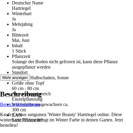
Deutscher Name
Hartriegel
Winterhart
Ja
Mehrjährig
Ja
Blütezeit
Mai, Juni
Inhalt
1 Stück
Pflanzzeit
Solange der Boden nicht gefroren ist, kann diese Pflanze
ausgepflanzt werden
Standort
Schatten, Halbschatten, Sonne
Mehr anzeigen
Größe ohne Topf
60 cm - 80 cm
Beschreibung
Anwendungsbereich
Einzelpflanzung
Bereich überspringen
Wuchshöhe ausgewachsen ca.
300 cm
Kaufe Cornus sanguinea 'Winter Beauty' Hartriegel online. Diese
EAN
winterharte Pflanze bringt im Winter Farbe in deinen Garten. Jetzt
5400785504987
bestellen!