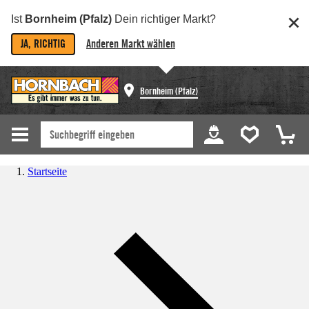
Ist
Bornheim (Pfalz)
Dein richtiger Markt?
JA, RICHTIG
Anderen Markt wählen
Bornheim (Pfalz)
Startseite