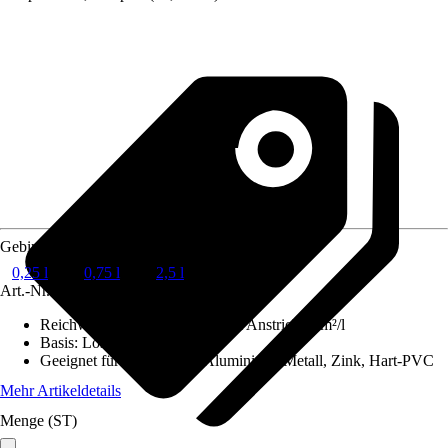
Gebindegröße
0,25 l
0,75 l
2,5 l
Art.-Nr.
6348877
Reichweite (ca.) bei einmaligem Anstrich
:
5 m²/l
Basis
:
Lösemittelhaltig
Geeignet für Untergrund
:
Aluminium, Metall, Zink, Hart-PVC
Mehr Artikeldetails
Menge (ST)