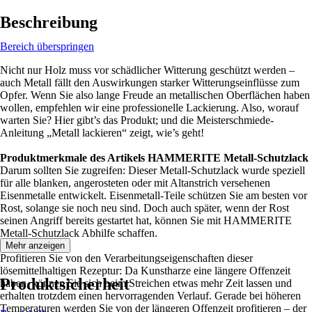
Beschreibung
Bereich überspringen
Nicht nur Holz muss vor schädlicher Witterung geschützt werden –
auch Metall fällt den Auswirkungen starker Witterungseinflüsse zum
Opfer. Wenn Sie also lange Freude an metallischen Oberflächen haben
wollen, empfehlen wir eine professionelle Lackierung. Also, worauf
warten Sie? Hier gibt’s das Produkt; und die Meisterschmiede-
Anleitung „Metall lackieren“ zeigt, wie’s geht!
Produktmerkmale des Artikels HAMMERITE Metall-Schutzlack
Darum sollten Sie zugreifen: Dieser Metall-Schutzlack wurde speziell
für alle blanken, angerosteten oder mit Altanstrich versehenen
Eisenmetalle entwickelt. Eisenmetall-Teile schützen Sie am besten vor
Rost, solange sie noch neu sind. Doch auch später, wenn der Rost
seinen Angriff bereits gestartet hat, können Sie mit HAMMERITE
Metall-Schutzlack Abhilfe schaffen.
Mehr anzeigen
Profitieren Sie von den Verarbeitungseigenschaften dieser
lösemittelhaltigen Rezeptur: Da Kunstharze eine längere Offenzeit
Produktsicherheit
haben, können Sie sich beim Streichen etwas mehr Zeit lassen und
erhalten trotzdem einen hervorragenden Verlauf. Gerade bei höheren
Temperaturen werden Sie von der längeren Offenzeit profitieren – der