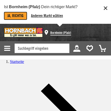
Ist
Bornheim (Pfalz)
Dein richtiger Markt?
JA, RICHTIG
Anderen Markt wählen
Bornheim (Pfalz)
Startseite