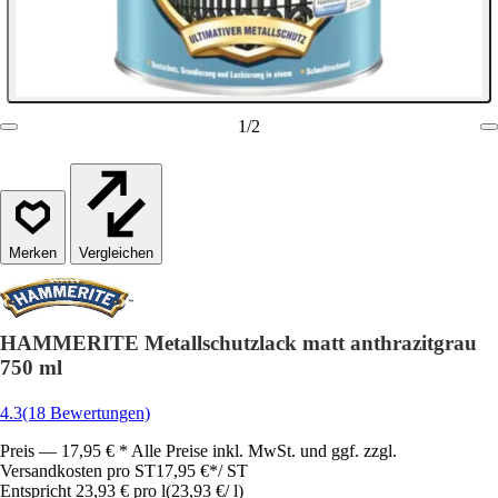
1
/
2
Vergleichen
HAMMERITE Metallschutzlack matt anthrazitgrau
750 ml
4.3
(18 Bewertungen)
Preis — 17,95 € * Alle Preise inkl. MwSt. und ggf. zzgl.
Versandkosten pro ST
17,95 €
*
/
ST
Entspricht 23,93 € pro l
(
23,93 €
/
l
)