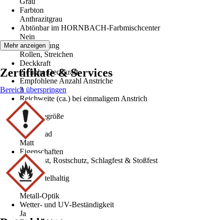
Grau
Farbton
Anthrazitgrau
Abtönbar im HORNBACH-Farbmischcenter
Nein
Verarbeitung
Mehr anzeigen
Rollen, Streichen
Deckkraft
Zertifikate & Services
2 - hohe Deckkraft
Empfohlene Anzahl Anstriche
Bereich überspringen
3
Reichweite (ca.) bei einmaligem Anstrich
5 m²/l
Gebindegröße
0,75 l
Glanzgrad
Matt
Eigenschaften
Blockfest, Rostschutz, Schlagfest & Stoßfest
Basis
Lösemittelhaltig
Optik
Metall-Optik
Wetter- und UV-Beständigkeit
Ja