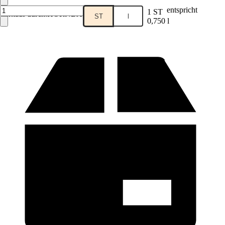
entspricht
1 ST
Verkauf durch:
HORNBACH
ST
l
0,750 l