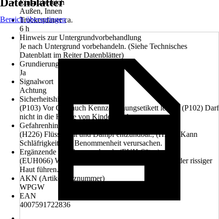
Datenblätter
Einsatzbereich
Außen, Innen
Bereich überspringen
Trockendauer ca.
6 h
Hinweis zur Untergrundvorbehandlung
Je nach Untergrund vorbehandeln. (Siehe Technisches
Datenblatt im Reiter Datenblätter)
Grundierung empfohlen
Ja
Signalwort
Achtung
Sicherheitshinweise (P-Sätze)
(P103) Vor Gebrauch Kennzeichnungsetikett lesen., (P102) Darf
nicht in die Hände von Kindern gelangen.
Gefahrenhinweise (H-Sätze)
(H226) Flüssigkeit und Dampf entzündbar., (H336) Kann
Schläfrigkeit und Benommenheit verursachen.
Ergänzende Gefahrenmerkmale (EUH-Sätze)
(EUH066) Wiederholter Kontakt kann zu spröder oder rissiger
Haut führen.
AKN (Artikelkurznummer)
WPGW
EAN
4007591722836