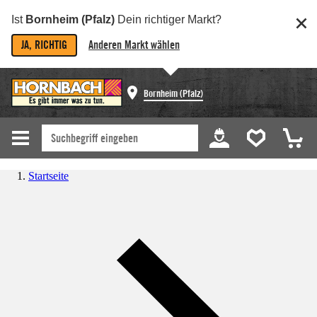
Ist
Bornheim (Pfalz)
Dein richtiger Markt?
JA, RICHTIG
Anderen Markt wählen
Bornheim (Pfalz)
Startseite