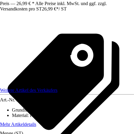
Preis — 26,99 € * Alle Preise inkl. MwSt. und ggf. zzgl.
Versandkosten pro ST
26,99 €
*
/
ST
Weitere Artikel des Verkäufers
Art.-Nr.
12584159
Grundfarbe
:
-
Material
:
Kunststoff
Mehr Artikeldetails
Menge (ST)