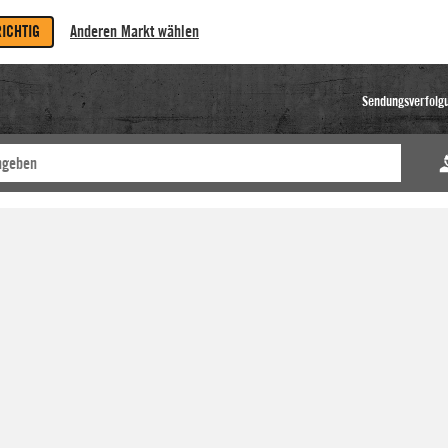
RICHTIG
Anderen Markt wählen
Sendungsverfolg