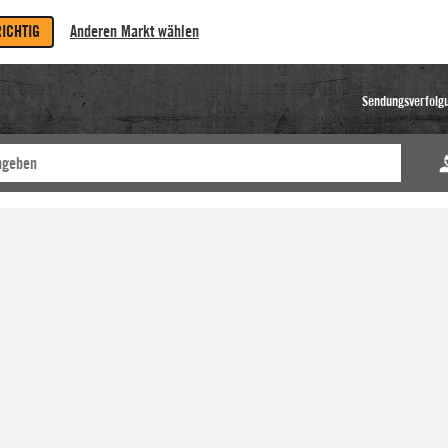
RICHTIG
Anderen Markt wählen
Sendungsverfolg