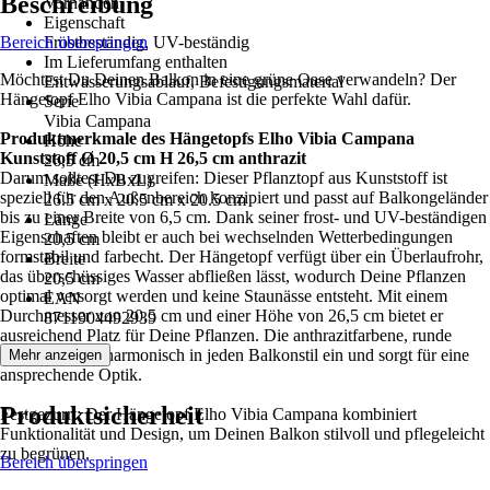
Beschreibung
Vorhanden
Eigenschaft
Bereich überspringen
Frostbeständig, UV-beständig
Im Lieferumfang enthalten
Möchtest Du Deinen Balkon in eine grüne Oase verwandeln? Der
Entwässerungsablauf, Befestigungsmaterial
Hängetopf Elho Vibia Campana ist die perfekte Wahl dafür.
Serie
Vibia Campana
Produktmerkmale des Hängetopfs Elho Vibia Campana
Höhe
Kunststoff Ø 20,5 cm H 26,5 cm anthrazit
26,5 cm
Darum solltest Du zugreifen: Dieser Pflanztopf aus Kunststoff ist
Maße (HxBxL)
speziell für den Außenbereich konzipiert und passt auf Balkongeländer
26.5 cm x 20.5 cm x 20.5 cm
bis zu einer Breite von 6,5 cm. Dank seiner frost- und UV-beständigen
Länge
Eigenschaften bleibt er auch bei wechselnden Wetterbedingungen
20,5 cm
formstabil und farbecht. Der Hängetopf verfügt über ein Überlaufrohr,
Breite
das überschüssiges Wasser abfließen lässt, wodurch Deine Pflanzen
20,5 cm
optimal versorgt werden und keine Staunässe entsteht. Mit einem
EAN
Durchmesser von 20,5 cm und einer Höhe von 26,5 cm bietet er
8711904492939
ausreichend Platz für Deine Pflanzen. Die anthrazitfarbene, runde
Form fügt sich harmonisch in jeden Balkonstil ein und sorgt für eine
Mehr anzeigen
ansprechende Optik.
Produktsicherheit
Festgezurrt: Der Hängetopf Elho Vibia Campana kombiniert
Funktionalität und Design, um Deinen Balkon stilvoll und pflegeleicht
zu begrünen.
Bereich überspringen