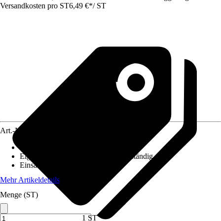
Versandkosten pro ST
6,49 €
*
/
ST
Art.-Nr.
10580708
Bodenloch
:
Vorhanden
Eigenschaft
:
Frostbeständig, UV-beständig
Einsatzbereich
:
Außen
Mehr Artikeldetails
Menge (ST)
1 ST