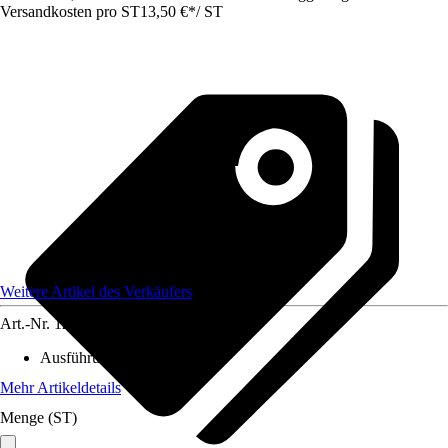
Versandkosten pro ST
13,50 €
*
/
ST
Weitere Artikel des Verkäufers
Art.-Nr.
12040792
Ausführung
:
Anschlussstück
Mehr Artikeldetails
Menge (ST)