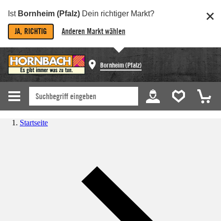
Ist
Bornheim (Pfalz)
Dein richtiger Markt?
JA, RICHTIG
Anderen Markt wählen
Bornheim (Pfalz)
Startseite