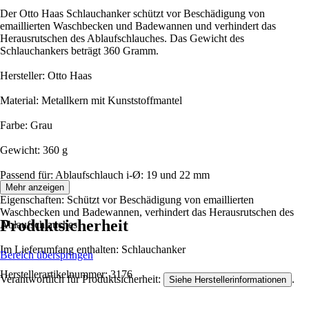
Der Otto Haas Schlauchanker schützt vor Beschädigung von
emaillierten Waschbecken und Badewannen und verhindert das
Herausrutschen des Ablaufschlauches. Das Gewicht des
Schlauchankers beträgt 360 Gramm.
Hersteller: Otto Haas
Material: Metallkern mit Kunststoffmantel
Farbe: Grau
Gewicht: 360 g
Passend für: Ablaufschlauch i-Ø: 19 und 22 mm
Mehr anzeigen
Eigenschaften: Schützt vor Beschädigung von emaillierten
Waschbecken und Badewannen, verhindert das Herausrutschen des
Produktsicherheit
Ablaufschlauches
Im Lieferumfang enthalten: Schlauchanker
Bereich überspringen
Herstellerartikelnummer: 3176
Verantwortlich für Produktsicherheit:
.
Siehe Herstellerinformationen