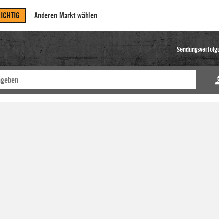
RICHTIG
Anderen Markt wählen
Sendungsverfolg