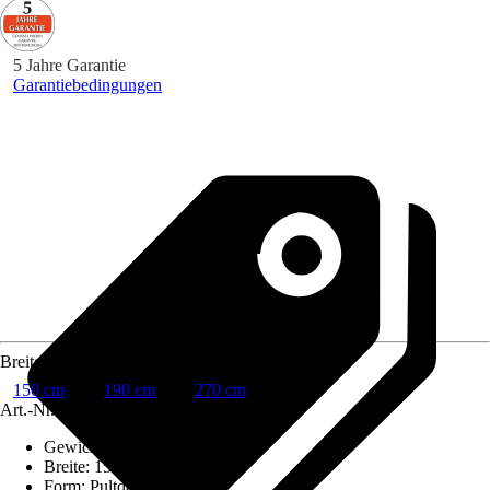
5 Jahre Garantie
Garantiebedingungen
Breite
150 cm
190 cm
270 cm
Art.-Nr.
10569244
Gewicht
:
18 kg
Breite
:
150 cm
Form
:
Pultdach