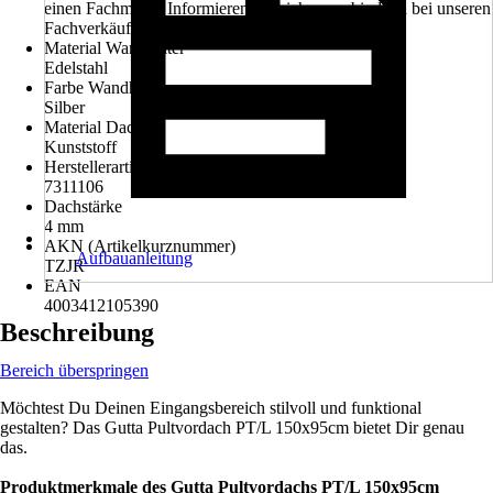
einen Fachmann. Informieren Sie sich unverbindlich bei unseren
Fachverkäufern im Markt.
Material Wandhalter
Edelstahl
Farbe Wandhalter
Silber
Material Dach
Kunststoff
Herstellerartikelnummer
7311106
Dachstärke
4 mm
AKN (Artikelkurznummer)
Aufbauanleitung
TZJR
EAN
4003412105390
Beschreibung
Bereich überspringen
Möchtest Du Deinen Eingangsbereich stilvoll und funktional
gestalten? Das Gutta Pultvordach PT/L 150x95cm bietet Dir genau
das.
Produktmerkmale des Gutta Pultvordachs PT/L 150x95cm