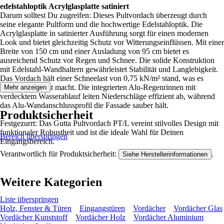
edelstahloptik Acrylglasplatte satiniert
Darum solltest Du zugreifen: Dieses Pultvordach überzeugt durch
seine elegante Pultform und die hochwertige Edelstahloptik. Die
Acrylglasplatte in satinierter Ausführung sorgt für einen modernen
Look und bietet gleichzeitig Schutz vor Witterungseinflüssen. Mit einer
Breite von 150 cm und einer Ausladung von 95 cm bietet es
ausreichend Schutz vor Regen und Schnee. Die solide Konstruktion
mit Edelstahl-Wandhaltern gewährleistet Stabilität und Langlebigkeit.
Das Vordach hält einer Schneelast von 0,75 kN/m² stand, was es
besonders robust macht. Die integrierten Alu-Regenrinnen mit
Mehr anzeigen
verdecktem Wasserablauf leiten Niederschläge effizient ab, während
das Alu-Wandanschlussprofil die Fassade sauber hält.
Produktsicherheit
Festgezurrt: Das Gutta Pultvordach PT/L vereint stilvolles Design mit
funktionaler Robustheit und ist die ideale Wahl für Deinen
Bereich überspringen
Eingangsbereich.
Verantwortlich für Produktsicherheit:
.
Siehe Herstellerinformationen
Weitere Kategorien
Liste überspringen
Holz, Fenster & Türen
Eingangstüren
Vordächer
Vordächer Glas
Vordächer Kunststoff
Vordächer Holz
Vordächer Aluminium