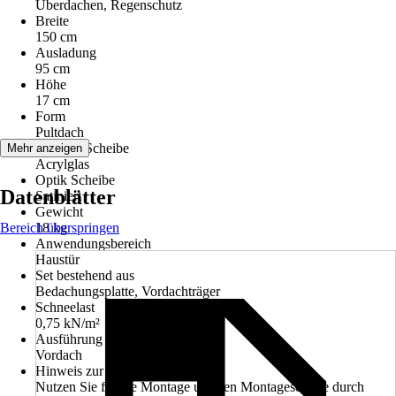
Überdachen, Regenschutz
Breite
150 cm
Ausladung
95 cm
Höhe
17 cm
Form
Pultdach
Material Scheibe
Mehr anzeigen
Acrylglas
Optik Scheibe
Datenblätter
Satiniert
Gewicht
Bereich überspringen
18 kg
Anwendungsbereich
Haustür
Set bestehend aus
Bedachungsplatte, Vordachträger
Schneelast
0,75 kN/m²
Ausführung
Vordach
Hinweis zur Montage
Nutzen Sie für die Montage unseren Montageservice durch