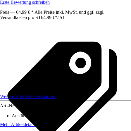
Erste Bewertung schreiben
Preis — 64,99 € * Alle Preise inkl. MwSt. und ggf. zzgl.
Versandkosten pro ST
64,99 €
*
/
ST
Weitere Artikel des Verkäufers
Art.-Nr.
12800250
Ausführung
:
Regenfasspumpe
Mehr Artikeldetails