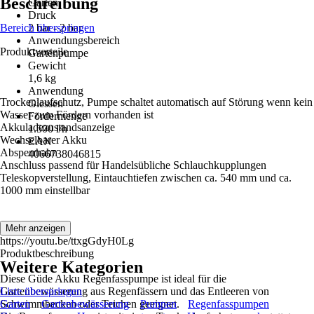
Beschreibung
Garten
Druck
Bereich überspringen
2 bar - 2 bar
Anwendungsbereich
Produktvorteile
Gartenpumpe
Gewicht
1,6 kg
Anwendung
Trockenlaufschutz, Pumpe schaltet automatisch auf Störung wenn kein
Giessen
Wasser zum Fördern vorhanden ist
Fördermenge
Akkuladezustandsanzeige
1.500 l/h
Wechselbarer Akku
EAN
Absperrhahn
4066738046815
Anschluss passend für Handelsübliche Schlauchkupplungen
Teleskopverstellung, Eintauchtiefen zwischen ca. 540 mm und ca.
1000 mm einstellbar
Mehr anzeigen
https://youtu.be/ttxgGdyH0Lg
Produktbeschreibung
Weitere Kategorien
Diese Güde Akku Regenfasspumpe ist ideal für die
Gartenbewässerung aus Regenfässern und das Entleeren von
Liste überspringen
Schwimmbecken oder Teichen geeignet.
Garten
Gartenbewässerung
Pumpen
Regenfasspumpen