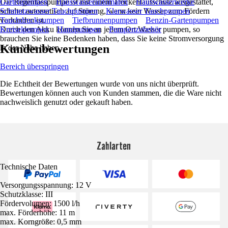
Die Regenfasspumpe ist mit einem Trockenlaufschutz ausgestattet,
Gartenpumpen
Hauswasserautomaten
Hauswasserwerke
schaltet automatisch auf Störung, wenn kein Wasser zum Fördern
Schmutzwasser Tauchpumpen
Klarwasser Tauchpumpen
vorhanden ist.
Tauchdruckpumpen
Tiefbrunnenpumpen
Benzin-Gartenpumpen
Durch den Akku können Sie an jedem Ort Wasser pumpen, so
Kreiselpumpen
Handpumpen
Pumpenzubehör
brauchen Sie keine Bedenken haben, dass Sie keine Stromversorgung
Kundenbewertungen
in der Nähe haben.
Bereich überspringen
Die Echtheit der Bewertungen wurde von uns nicht überprüft.
Bewertungen können auch von Kunden stammen, die die Ware nicht
nachweislich genutzt oder gekauft haben.
Zahlarten
Technische Daten
Versorgungsspannung: 12 V
Schutzklasse: III
Fördervolumen: 1500 l/h
max. Förderhöhe: 11 m
max. Korngröße: 0,5 mm