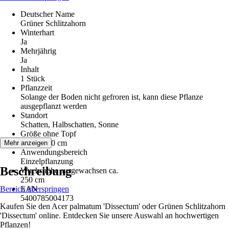
Deutscher Name
Grüner Schlitzahorn
Winterhart
Ja
Mehrjährig
Ja
Inhalt
1 Stück
Pflanzzeit
Solange der Boden nicht gefroren ist, kann diese Pflanze
ausgepflanzt werden
Standort
Schatten, Halbschatten, Sonne
Größe ohne Topf
40 cm - 50 cm
Mehr anzeigen
Anwendungsbereich
Einzelpflanzung
Beschreibung
Wuchshöhe ausgewachsen ca.
250 cm
Bereich überspringen
EAN
5400785004173
Kaufen Sie den Acer palmatum 'Dissectum' oder Grünen Schlitzahorn
'Dissectum' online. Entdecken Sie unsere Auswahl an hochwertigen
Pflanzen!