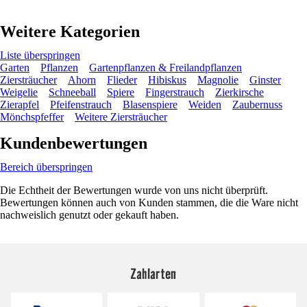
Weitere Kategorien
Liste überspringen
Garten
Pflanzen
Gartenpflanzen & Freilandpflanzen
Ziersträucher
Ahorn
Flieder
Hibiskus
Magnolie
Ginster
Weigelie
Schneeball
Spiere
Fingerstrauch
Zierkirsche
Zierapfel
Pfeifenstrauch
Blasenspiere
Weiden
Zaubernuss
Mönchspfeffer
Weitere Ziersträucher
Kundenbewertungen
Bereich überspringen
Die Echtheit der Bewertungen wurde von uns nicht überprüft.
Bewertungen können auch von Kunden stammen, die die Ware nicht
nachweislich genutzt oder gekauft haben.
Zahlarten