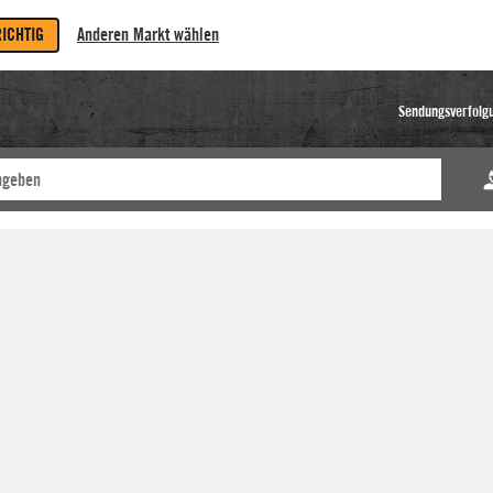
RICHTIG
Anderen Markt wählen
Sendungsverfolg