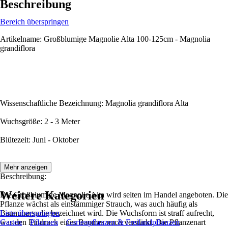
Beschreibung
Bereich überspringen
Artikelname: Großblumige Magnolie Alta 100-125cm - Magnolia
grandiflora
Wissenschaftliche Bezeichnung: Magnolia grandiflora Alta
Wuchsgröße: 2 - 3 Meter
Blütezeit: Juni - Oktober
Mehr anzeigen
Beschreibung:
Weitere Kategorien
Die Großblumige Magnolie Alta wird selten im Handel angeboten. Die
Pflanze wächst als einstämmiger Strauch, was auch häufig als
Baummagnolie bezeichnet wird. Die Wuchsform ist straff aufrecht,
Liste überspringen
was den Eindruck eines Baumes noch verstärkt. Die Pflanzenart
Garten
Pflanzen
Gartenpflanzen & Freilandpflanzen