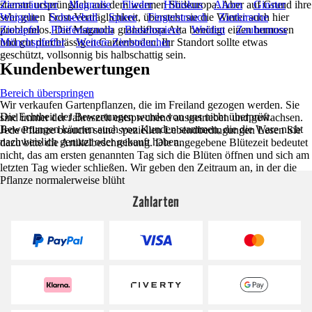
stammt ursprünglich aus dem warmen Südeuropa. Aber auf Grund ihre
Ziersträucher
Magnolie
Flieder
Hibiskus
Ahorn
Ginster
sehr guten Frost-Verträglichkeit, übersteht sie die Winter auch hier
Weigelie
Schneeball
Spiere
Fingerstrauch
Zierkirsche
problemlos. Die Magnolia grandiflora Alta benötigt einen humosen
Zierapfel
Pfeifenstrauch
Blasenspiere
Weiden
Zaubernuss
und gut durchlässigen Gartenboden. Ihr Standort sollte etwas
Mönchspfeffer
Weitere Ziersträucher
geschützt, vollsonnig bis halbschattig sein.
Kundenbewertungen
Bereich überspringen
Wir verkaufen Gartenpflanzen, die im Freiland gezogen werden. Sie
Die Echtheit der Bewertungen wurde von uns nicht überprüft.
sind immer der Jahreszeit entsprechend ausgetrieben und gewachsen.
Bewertungen können auch von Kunden stammen, die die Ware nicht
Jede Pflanze braucht seine speziellen Lebendbedingungen Lesen Sie
nachweislich genutzt oder gekauft haben.
dazu bitte die Artikelbeschreibung. Die angegebene Blütezeit bedeutet
nicht, das am ersten genannten Tag sich die Blüten öffnen und sich am
letzten Tag wieder schließen. Wir geben den Zeitraum an, in der die
Pflanze normalerweise blüht
Zahlarten