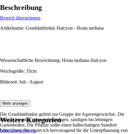
Beschreibung
Bereich überspringen
Artikelname: Graublattfunkie Halcyon - Hosta tardiana
Wissenschaftliche Bezeichnung: Hosta tardiana Halcyon
Wuchsgröße: 35cm
Blütezeit: Juli - August
Beschreibung:
Mehr anzeigen
Die Graublattfunkie gehört zur Gruppe der Agavengewächse. Die
Weitere Kategorien
Pflanze benötigt einen tiefgründigen, sandigen bis lehmigen
Gartenboden. Die Pflanze sollte einen halbschattigen Standort
bekommen. Sie eignet ich hervorragend für die Unterpflanzung von
Liste überspringen