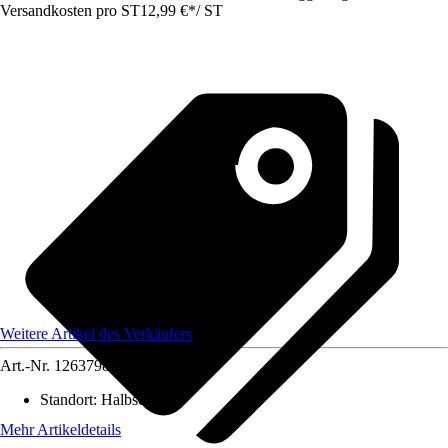
Versandkosten pro ST
12,99 €
*
/
ST
Weitere Artikel des Verkäufers
Art.-Nr.
12637985
Standort
:
Halbschatten
Mehr Artikeldetails