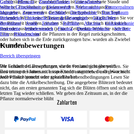
Gehölzrändern. Die Graublattfunkie ist eine winterharte Staude und
Garten
Pflanzen
Zimmerpflanzen
Grünpflanzen
sollte bei Trockenheit gegossen werden. Wenn nicht anders
Weitere Grünpflanzen
Elefantenfuß
Korbmarante
Zimmerpalmen
angegeben, dann werden die Stauden im typischen 9x9cm Topf
Monstera
Zyperngras
Grünlilie
Dieffenbachie
Drachenbaum
versendet. Wenn keine Pflanzengröße angegeben ist gilt: Wenn Sie vor
Birkenfeige, Chinesische Feige & Geigenfeige
Glücksfeder
der Blütezeit bestellen, erhalten Sie Pflanzen, die frisch im Austrieb
Bogenhanf
Aralie
Efeutute
Palmlilie
Alocasia
Glückskastanie
sind oder austreiben werden (je nach Zeitpunkt). Wenn Sie nach der
Peperomie
Wunderstrauch
Fittonia
Dreimasterblume
Strelitzie
Blütezeit kaufen, sind die Pflanzen in der Regel zurückgeschnitten,
Efeu
Philodendron
oder haben sich in die Erde zurückgezogen bzw. wurden als Zwiebel
Kundenbewertungen
neu gesetzt.
Bereich überspringen
Die Echtheit der Bewertungen wurde von uns nicht überprüft.
Wir verkaufen Gartenpflanzen, die im Freiland gezogen werden. Sie
Bewertungen können auch von Kunden stammen, die die Ware nicht
sind immer der Jahreszeit entsprechend ausgetrieben und gewachsen.
nachweislich genutzt oder gekauft haben.
Jede Pflanze braucht seine speziellen Lebendbedingungen Lesen Sie
dazu bitte die Artikelbeschreibung. Die angegebene Blütezeit bedeutet
nicht, das am ersten genannten Tag sich die Blüten öffnen und sich am
letzten Tag wieder schließen. Wir geben den Zeitraum an, in der die
Pflanze normalerweise blüht
Zahlarten