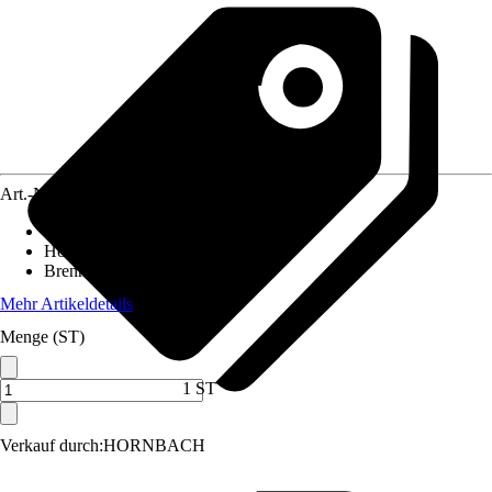
Art.-Nr.
10457848
Ausführung
:
Grablicht
Höhe
:
14,3 cm
Brenndauer
:
100 h
Mehr Artikeldetails
Menge (ST)
1 ST
Verkauf durch:
HORNBACH