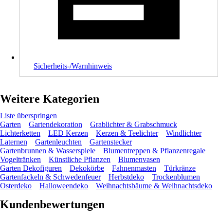
Sicherheits-/Warnhinweis
Weitere Kategorien
Liste überspringen
Garten
Gartendekoration
Grablichter & Grabschmuck
Lichterketten
LED Kerzen
Kerzen & Teelichter
Windlichter
Laternen
Gartenleuchten
Gartenstecker
Gartenbrunnen & Wasserspiele
Blumentreppen & Pflanzenregale
Vogeltränken
Künstliche Pflanzen
Blumenvasen
Garten Dekofiguren
Dekokörbe
Fahnenmasten
Türkränze
Gartenfackeln & Schwedenfeuer
Herbstdeko
Trockenblumen
Osterdeko
Halloweendeko
Weihnachtsbäume & Weihnachtsdeko
Kundenbewertungen