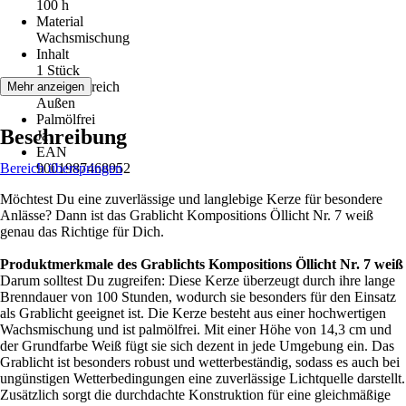
100 h
Material
Wachsmischung
Inhalt
1 Stück
Einsatzbereich
Mehr anzeigen
Außen
Palmölfrei
Beschreibung
Ja
EAN
Bereich überspringen
9001987468952
Möchtest Du eine zuverlässige und langlebige Kerze für besondere
Anlässe? Dann ist das Grablicht Kompositions Öllicht Nr. 7 weiß
genau das Richtige für Dich.
Produktmerkmale des Grablichts Kompositions Öllicht Nr. 7 weiß
Darum solltest Du zugreifen: Diese Kerze überzeugt durch ihre lange
Brenndauer von 100 Stunden, wodurch sie besonders für den Einsatz
als Grablicht geeignet ist. Die Kerze besteht aus einer hochwertigen
Wachsmischung und ist palmölfrei. Mit einer Höhe von 14,3 cm und
der Grundfarbe Weiß fügt sie sich dezent in jede Umgebung ein. Das
Grablicht ist besonders robust und wetterbeständig, sodass es auch bei
ungünstigen Wetterbedingungen eine zuverlässige Lichtquelle darstellt.
Zusätzlich sorgt die durchdachte Konstruktion für eine gleichmäßige