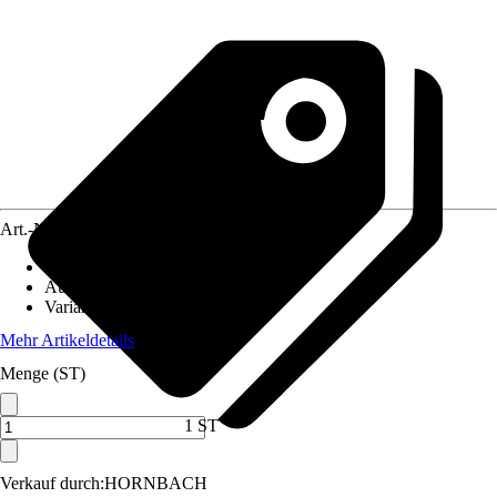
Art.-Nr.
10510298
Material
:
Metall
Ausführung
:
Zubehör
Variante
:
Pizzastein
Mehr Artikeldetails
Menge (ST)
1 ST
Verkauf durch:
HORNBACH