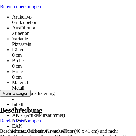
Bereich überspringen
Artikeltyp
Grillzubehör
Ausführung
Zubehör
Variante
Pizzastein
Länge
0 cm
Breite
0 cm
Höhe
0 cm
Material
Metall
Materialspezifizierung
Mehr anzeigen
-
Inhalt
Beschreibung
1 Stück
AKN (Artikelkurznummer)
Bereich überspringen
NWHN
EAN
Beschichteter Grillstein für mehr Platz (40 x 41 cm) und mehr
077924174384, 2007008862591