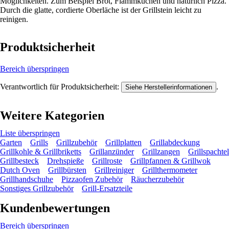
Möglichkeiten. Zum Beispiel Brot, Flammkuchen und natürlich Pizza.
Durch die glatte, cordierte Oberläche ist der Grillstein leicht zu
reinigen.
Produktsicherheit
Bereich überspringen
Verantwortlich für Produktsicherheit:
.
Siehe Herstellerinformationen
Weitere Kategorien
Liste überspringen
Garten
Grills
Grillzubehör
Grillplatten
Grillabdeckung
Grillkohle & Grillbriketts
Grillanzünder
Grillzangen
Grillspachtel
Grillbesteck
Drehspieße
Grillroste
Grillpfannen & Grillwok
Dutch Oven
Grillbürsten
Grillreiniger
Grillthermometer
Grillhandschuhe
Pizzaofen Zubehör
Räucherzubehör
Sonstiges Grillzubehör
Grill-Ersatzteile
Kundenbewertungen
Bereich überspringen