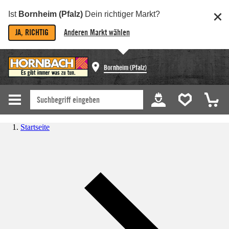
Ist
Bornheim (Pfalz)
Dein richtiger Markt?
JA, RICHTIG
Anderen Markt wählen
Bornheim (Pfalz)
Startseite