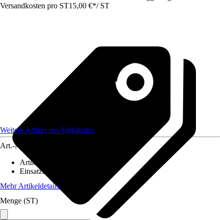
Versandkosten pro ST
15,00 €
*
/
ST
Weitere Artikel des Verkäufers
Art.-Nr.
12492099
Artikeltyp
:
Lampenschirm
Einsatzbereich
:
Innen
Mehr Artikeldetails
Menge (ST)