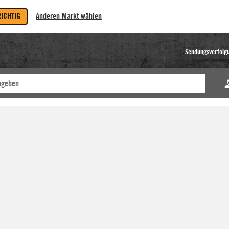
RICHTIG
Anderen Markt wählen
Sendungsverfolg