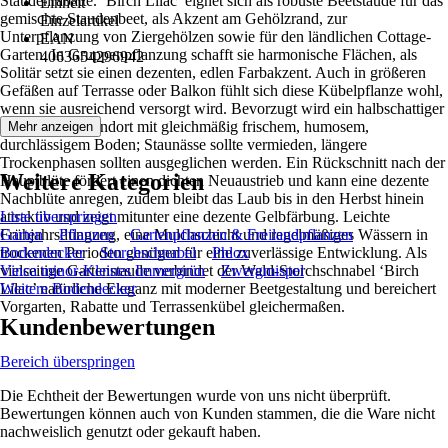
Staudenrabatte. ‘Birch Lilac’ eignet sich als robuste Beetstaude für das
Einheit
gemischte Staudenbeet, als Akzent am Gehölzrand, zur
Einzelartikel
Unterpflanzung von Ziergehölzen sowie für den ländlichen Cottage-
EAN
Garten. In Gruppenpflanzung schafft sie harmonische Flächen, als
4063654296942
Solitär setzt sie einen dezenten, edlen Farbakzent. Auch in größeren
Gefäßen auf Terrasse oder Balkon fühlt sich diese Kübelpflanze wohl,
wenn sie ausreichend versorgt wird. Bevorzugt wird ein halbschattiger
bis sonniger Standort mit gleichmäßig frischem, humosem,
Mehr anzeigen
durchlässigem Boden; Staunässe sollte vermieden, längere
Trockenphasen sollten ausgeglichen werden. Ein Rückschnitt nach der
Weitere Kategorien
Hauptblüte fördert einen dichten Neuaustrieb und kann eine dezente
Nachblüte anregen, zudem bleibt das Laub bis in den Herbst hinein
attraktiv und zeigt mitunter eine dezente Gelbfärbung. Leichte
Liste überspringen
Frühjahrsdüngung, eine Mulchschicht und regelmäßiges Wässern in
Garten
Pflanzen
Gartenpflanzen & Freilandpflanzen
trockenen Perioden genügen für eine zuverlässige Entwicklung. Als
Bodendecker
Storchschnabel
Phlox
vielseitige Gartenstaude verbindet der Wald-Storchschnabel ‘Birch
Vinca minor-Kleines Immergrün
Zwergmispel
Lilac’ natürliche Eleganz mit moderner Beetgestaltung und bereichert
Weitere Bodendecker
Vorgarten, Rabatte und Terrassenkübel gleichermaßen.
Kundenbewertungen
Bereich überspringen
Die Echtheit der Bewertungen wurde von uns nicht überprüft.
Bewertungen können auch von Kunden stammen, die die Ware nicht
nachweislich genutzt oder gekauft haben.