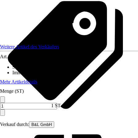
Weitere Artikel des Verkäufers
Art.-Nr.
12404085
Standort
:
Halbschatten
Immergrün
:
Ja
Mehr Artikeldetails
Menge (ST)
1 ST
Verkauf durch:
B&L GmbH