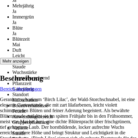
Ja
Mehrjährig
Ja
Immergrün
Ja
Blüte
Ja
Blütezeit
Mai
Duft
Leicht
Wuchs
Mehr anzeigen
Staude
Wuchsstärke
Beschreibung
Langsamwachsend
Pflanzzeit
Bereich überspringen
Ganzjährig
Standort
Geranium sylvaticum ‘Birch Lilac’, der Wald-Storchschnabel, ist eine
Halbschatten
elegante Gartenstaude, die mit zart lilafarbenen, leicht violett
Bodenverhältnisse
schimmernden Blüten und feiner Aderung begeistert. Als bewährte
Feucht
Blütenstaude entfaltet sie im späten Frühjahr bis in den Frühsommer,
Anwendungsbereich
meist von Mai bis Juni, eine dichte Blütenpracht über frischgrünem,
Gruppenpflanzung
tief gelapptem Laub. Der horstbildende, locker aufrechte Wuchs
Variante
erreicht mittlere Höhe und bringt Struktur und Leichtigkeit in die
Staude