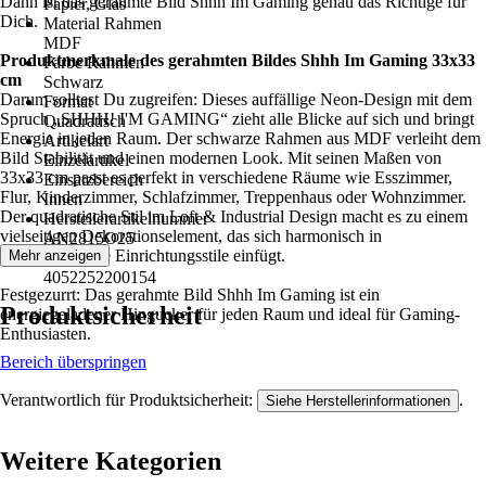
Dann ist das gerahmte Bild Shhh Im Gaming genau das Richtige für
Papier, Glas
Dich.
Material Rahmen
MDF
Produktmerkmale des gerahmten Bildes Shhh Im Gaming 33x33
Farbe Rahmen
cm
Schwarz
Darum solltest Du zugreifen: Dieses auffällige Neon-Design mit dem
Format
Spruch „SHHH! I'M GAMING“ zieht alle Blicke auf sich und bringt
Quadratisch
Energie in jeden Raum. Der schwarze Rahmen aus MDF verleiht dem
Artikelart
Bild Stabilität und einen modernen Look. Mit seinen Maßen von
Einzelartikel
33x33 cm passt es perfekt in verschiedene Räume wie Esszimmer,
Einsatzbereich
Flur, Kinderzimmer, Schlafzimmer, Treppenhaus oder Wohnzimmer.
Innen
Der quadratische Stil im Loft & Industrial Design macht es zu einem
Herstellerartikelnummer
vielseitigen Dekorationselement, das sich harmonisch in
AN2815O25
unterschiedliche Einrichtungsstile einfügt.
Mehr anzeigen
EAN
4052252200154
Festgezurrt: Das gerahmte Bild Shhh Im Gaming ist ein
Produktsicherheit
energiegeladener Hingucker für jeden Raum und ideal für Gaming-
Enthusiasten.
Bereich überspringen
Verantwortlich für Produktsicherheit:
.
Siehe Herstellerinformationen
Weitere Kategorien