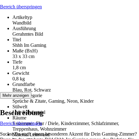
Bereich überspringen
Artikeltyp
Wandbild
Ausführung
Gerahmtes Bild
Titel
Shhh Im Gaming
Maße (BxH)
33 x 33 cm
Tiefe
1,8 cm
Gewicht
0,8 kg
Grundfarbe
Blau, Rot, Schwarz
Motivkategorie
Mehr anzeigen
Sprüche & Zitate, Gaming, Neon, Kinder
Stilwelt
Beschreibung
Loft & Industrial
Räume
Bereich überspringen
Esszimmer, Flur / Diele, Kinderzimmer, Schlafzimmer,
Treppenhaus, Wohnzimmer
Suchst Du nach einem besonderen Akzent für Dein Gaming-Zimmer?
Material Leinwand