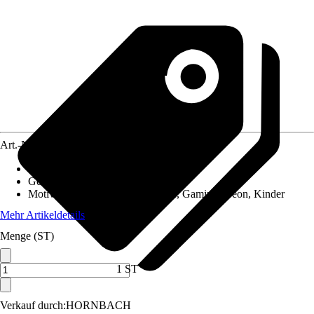
Art.-Nr.
12552807
Material Leinwand
:
Papier, Glas
Gewicht
:
0,8 kg
Motivkategorie
:
Sprüche & Zitate, Gaming, Neon, Kinder
Mehr Artikeldetails
Menge (ST)
1 ST
Verkauf durch:
HORNBACH