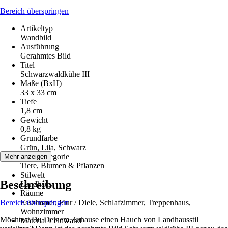
Bereich überspringen
Artikeltyp
Wandbild
Ausführung
Gerahmtes Bild
Titel
Schwarzwaldkühe III
Maße (BxH)
33 x 33 cm
Tiefe
1,8 cm
Gewicht
0,8 kg
Grundfarbe
Grün, Lila, Schwarz
Motivkategorie
Mehr anzeigen
Tiere, Blumen & Pflanzen
Stilwelt
Beschreibung
Landhaus
Räume
Bereich überspringen
Esszimmer, Flur / Diele, Schlafzimmer, Treppenhaus,
Wohnzimmer
Möchtest Du Deinem Zuhause einen Hauch von Landhausstil
Material Leinwand