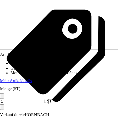
Art.-Nr.
12552800
Material Leinwand
:
Papier, Glas
Gewicht
:
0,8 kg
Motivkategorie
:
Tiere, Blumen & Pflanzen
Mehr Artikeldetails
Menge (ST)
1 ST
Verkauf durch:
HORNBACH