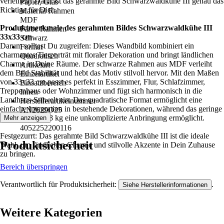
verleihen? Dann ist das gerahmte Bild Schwarzwaldkühe III genau das
Papier, Glas
Richtige für Dich.
Material Rahmen
MDF
Produktmerkmale des gerahmten Bildes Schwarzwaldkühe III
Farbe Rahmen
33x33 cm
Schwarz
Darum solltest Du zugreifen: Dieses Wandbild kombiniert ein
Format
charmantes Tierporträt mit floraler Dekoration und bringt ländlichen
Quadratisch
Charme in Deine Räume. Der schwarze Rahmen aus MDF verleiht
Artikelart
dem Bild Stabilität und hebt das Motiv stilvoll hervor. Mit den Maßen
Einzelartikel
von 33x33 cm passt es perfekt in Esszimmer, Flur, Schlafzimmer,
Einsatzbereich
Treppenhaus oder Wohnzimmer und fügt sich harmonisch in die
Innen
Landhaus-Stilwelt ein. Das quadratische Format ermöglicht eine
Herstellerartikelnummer
einfache Integration in bestehende Dekorationen, während das geringe
AN2629O25
Gewicht von 0,8 kg eine unkomplizierte Anbringung ermöglicht.
Mehr anzeigen
EAN
4052252200116
Festgezurrt: Das gerahmte Bild Schwarzwaldkühe III ist die ideale
Produktsicherheit
Wahl, um ländlichen Charme und stilvolle Akzente in Dein Zuhause
zu bringen.
Bereich überspringen
Verantwortlich für Produktsicherheit:
.
Siehe Herstellerinformationen
Weitere Kategorien