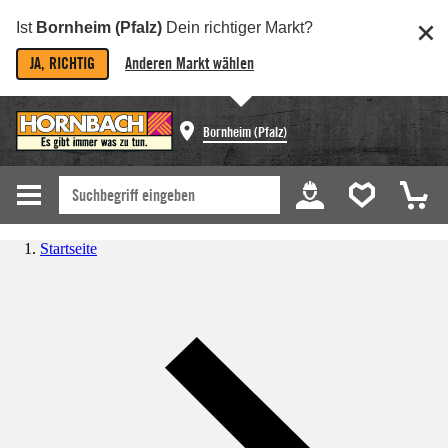
Ist
Bornheim (Pfalz)
Dein richtiger Markt?
JA, RICHTIG
Anderen Markt wählen
Bornheim (Pfalz)
Startseite