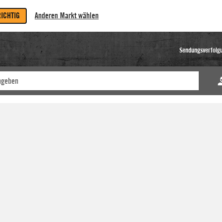
RICHTIG
Anderen Markt wählen
Sendungsverfolg