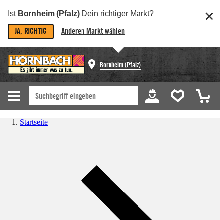
Ist
Bornheim (Pfalz)
Dein richtiger Markt?
JA, RICHTIG
Anderen Markt wählen
Bornheim (Pfalz)
Startseite