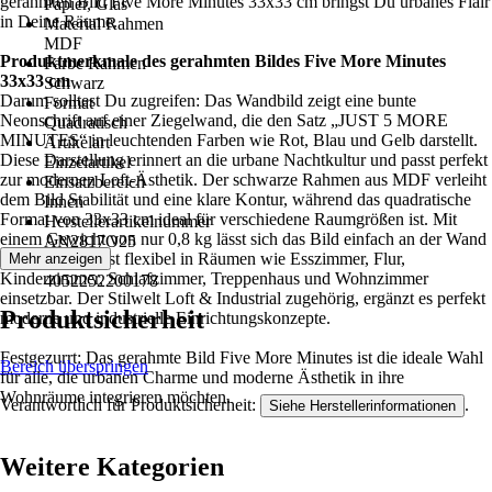
gerahmten Bild Five More Minutes 33x33 cm bringst Du urbanes Flair
Papier, Glas
in Deine Räume.
Material Rahmen
MDF
Produktmerkmale des gerahmten Bildes Five More Minutes
Farbe Rahmen
33x33 cm
Schwarz
Darum solltest Du zugreifen: Das Wandbild zeigt eine bunte
Format
Neonschrift auf einer Ziegelwand, die den Satz „JUST 5 MORE
Quadratisch
MINUTES“ in leuchtenden Farben wie Rot, Blau und Gelb darstellt.
Artikelart
Diese Darstellung erinnert an die urbane Nachtkultur und passt perfekt
Einzelartikel
zur modernen Loft-Ästhetik. Der schwarze Rahmen aus MDF verleiht
Einsatzbereich
dem Bild Stabilität und eine klare Kontur, während das quadratische
Innen
Format von 33x33 cm ideal für verschiedene Raumgrößen ist. Mit
Herstellerartikelnummer
einem Gewicht von nur 0,8 kg lässt sich das Bild einfach an der Wand
AN2817O25
anbringen und ist flexibel in Räumen wie Esszimmer, Flur,
Mehr anzeigen
EAN
Kinderzimmer, Schlafzimmer, Treppenhaus und Wohnzimmer
4052252200178
einsetzbar. Der Stilwelt Loft & Industrial zugehörig, ergänzt es perfekt
Produktsicherheit
moderne und industrielle Einrichtungskonzepte.
Festgezurrt: Das gerahmte Bild Five More Minutes ist die ideale Wahl
Bereich überspringen
für alle, die urbanen Charme und moderne Ästhetik in ihre
Wohnräume integrieren möchten.
Verantwortlich für Produktsicherheit:
.
Siehe Herstellerinformationen
Weitere Kategorien