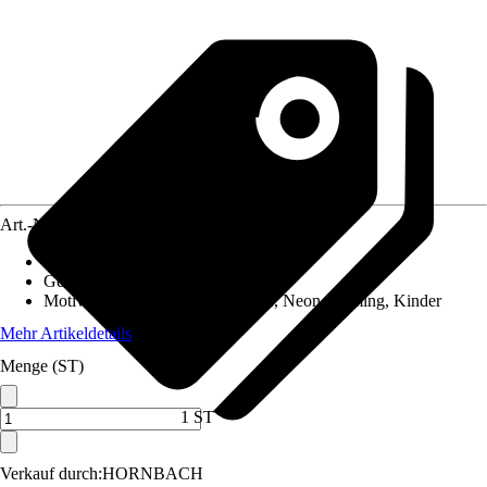
Art.-Nr.
12552809
Material Leinwand
:
Papier, Glas
Gewicht
:
0,8 kg
Motivkategorie
:
Sprüche & Zitate, Neon, Gaming, Kinder
Mehr Artikeldetails
Menge (ST)
1 ST
Verkauf durch:
HORNBACH