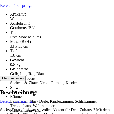
Bereich überspringen
Artikeltyp
Wandbild
Ausführung
Gerahmtes Bild
Titel
Five More Minutes
Maße (BxH)
33 x 33 cm
Tiefe
1,8 cm
Gewicht
0,8 kg
Grundfarbe
Gelb, Lila, Rot, Blau
Motivkategorie
Mehr anzeigen
Sprüche & Zitate, Neon, Gaming, Kinder
Stilwelt
Beschreibung
Loft & Industrial
Räume
Bereich überspringen
Esszimmer, Flur / Diele, Kinderzimmer, Schlafzimmer,
Treppenhaus, Wohnzimmer
Suchst Du nach einem stilvollen Akzent für Dein Zuhause? Mit dem
Material Leinwand