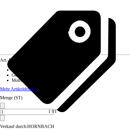
Art.-Nr.
12552816
Material Leinwand
:
Papier, Glas
Gewicht
:
1 kg
Motivkategorie
:
Tee & Kaffee
Mehr Artikeldetails
Menge (ST)
1 ST
Verkauf durch:
HORNBACH