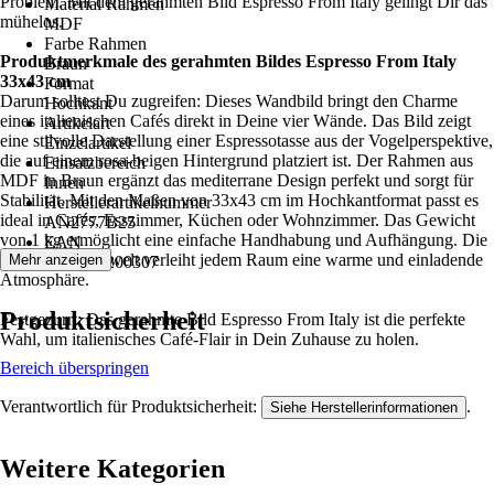
Problem. Mit dem gerahmten Bild Espresso From Italy gelingt Dir das
Material Rahmen
mühelos.
MDF
Farbe Rahmen
Produktmerkmale des gerahmten Bildes Espresso From Italy
Braun
33x43 cm
Format
Darum solltest Du zugreifen: Dieses Wandbild bringt den Charme
Hochkant
eines italienischen Cafés direkt in Deine vier Wände. Das Bild zeigt
Artikelart
eine stilvolle Darstellung einer Espressotasse aus der Vogelperspektive,
Einzelartikel
die auf einem rosa-beigen Hintergrund platziert ist. Der Rahmen aus
Einsatzbereich
MDF in Braun ergänzt das mediterrane Design perfekt und sorgt für
Innen
Stabilität. Mit den Maßen von 33x43 cm im Hochkantformat passt es
Herstellerartikelnummer
ideal in Cafés, Esszimmer, Küchen oder Wohnzimmer. Das Gewicht
AN2777B25
von 1 kg ermöglicht eine einfache Handhabung und Aufhängung. Die
EAN
mediterrane Stilwelt verleiht jedem Raum eine warme und einladende
Mehr anzeigen
4052252200307
Atmosphäre.
Produktsicherheit
Festgezurrt: Das gerahmte Bild Espresso From Italy ist die perfekte
Wahl, um italienisches Café-Flair in Dein Zuhause zu holen.
Bereich überspringen
Verantwortlich für Produktsicherheit:
.
Siehe Herstellerinformationen
Weitere Kategorien