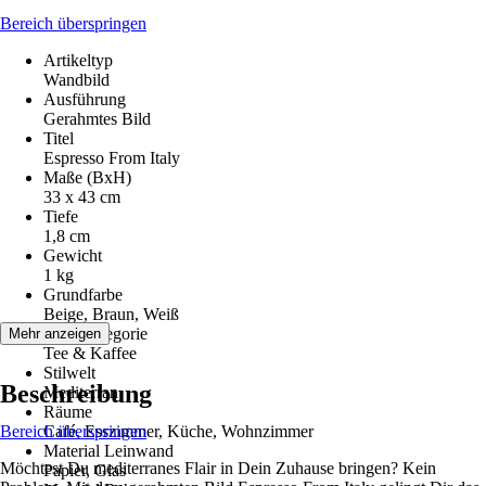
Bereich überspringen
Artikeltyp
Wandbild
Ausführung
Gerahmtes Bild
Titel
Espresso From Italy
Maße (BxH)
33 x 43 cm
Tiefe
1,8 cm
Gewicht
1 kg
Grundfarbe
Beige, Braun, Weiß
Motivkategorie
Mehr anzeigen
Tee & Kaffee
Stilwelt
Beschreibung
Mediterran
Räume
Bereich überspringen
Café, Esszimmer, Küche, Wohnzimmer
Material Leinwand
Möchtest Du mediterranes Flair in Dein Zuhause bringen? Kein
Papier, Glas