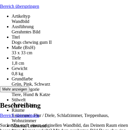
Bereich überspringen
Artikeltyp
Wandbild
Ausführung
Gerahmtes Bild
Titel
Dogs chewing gum II
Maße (BxH)
33 x 33 cm
Tiefe
1,8 cm
Gewicht
0,8 kg
Grundfarbe
Grün, Pink, Schwarz
Motivkategorie
Mehr anzeigen
Tiere, Hund & Katze
Stilwelt
Beschreibung
Shabby Chic
Räume
Bereich überspringen
Esszimmer, Flur / Diele, Schlafzimmer, Treppenhaus,
Wohnzimmer
Suchst Du nach einem originellen Wandbild, das Deinem Raum einen
Material Leinwand