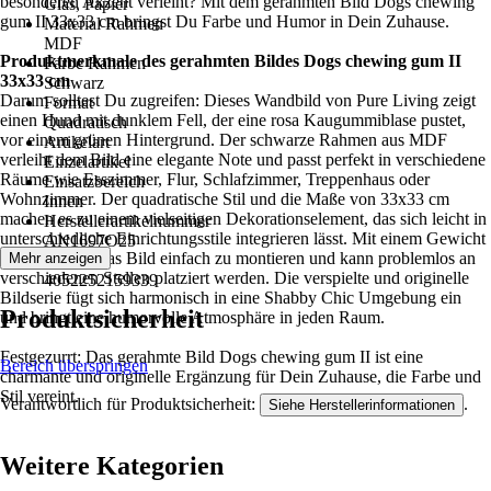
besonderen Akzent verleiht? Mit dem gerahmten Bild Dogs chewing
Glas, Papier
gum II 33x33 cm bringst Du Farbe und Humor in Dein Zuhause.
Material Rahmen
MDF
Produktmerkmale des gerahmten Bildes Dogs chewing gum II
Farbe Rahmen
33x33 cm
Schwarz
Darum solltest Du zugreifen: Dieses Wandbild von Pure Living zeigt
Format
einen Hund mit dunklem Fell, der eine rosa Kaugummiblase pustet,
Quadratisch
vor einem grünen Hintergrund. Der schwarze Rahmen aus MDF
Artikelart
verleiht dem Bild eine elegante Note und passt perfekt in verschiedene
Einzelartikel
Räume wie Esszimmer, Flur, Schlafzimmer, Treppenhaus oder
Einsatzbereich
Wohnzimmer. Der quadratische Stil und die Maße von 33x33 cm
Innen
machen es zu einem vielseitigen Dekorationselement, das sich leicht in
Herstellerartikelnummer
unterschiedliche Einrichtungsstile integrieren lässt. Mit einem Gewicht
AN1697O25
von 0,8 kg ist das Bild einfach zu montieren und kann problemlos an
Mehr anzeigen
EAN
verschiedenen Stellen platziert werden. Die verspielte und originelle
4052252159339
Bildserie fügt sich harmonisch in eine Shabby Chic Umgebung ein
Produktsicherheit
und bringt eine humorvolle Atmosphäre in jeden Raum.
Festgezurrt: Das gerahmte Bild Dogs chewing gum II ist eine
Bereich überspringen
charmante und originelle Ergänzung für Dein Zuhause, die Farbe und
Stil vereint.
Verantwortlich für Produktsicherheit:
.
Siehe Herstellerinformationen
Weitere Kategorien