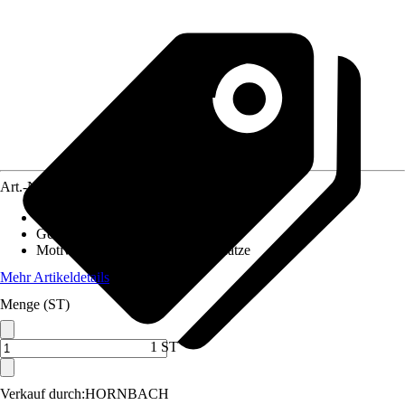
Art.-Nr.
10471091
Material Leinwand
:
Glas, Papier
Gewicht
:
0,8 kg
Motivkategorie
:
Tiere, Hund & Katze
Mehr Artikeldetails
Menge (ST)
1 ST
Verkauf durch:
HORNBACH