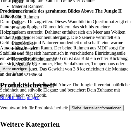
The Jungle II bringt die Natur in Deine vier Wände.
Papier
Material Rahmen
Produktmerkmale des gerahmten Bildes Above The Jungle II
MDF
130x60 cm
Farbe Rahmen
Darum solltest Du zugreifen: Dieses Wandbild im Querformat zeigt ein
Beige
Panorama aus üppigen Blumenfeldern, das sich bis zu einer
Format
Holzplattform erstreckt. Dahinter entfaltet sich ein Meer aus Wolken
Quer
und ein strahlender Sonnenuntergang. Die Szenerie vermittelt ein
Artikelart
Gefühl von Weite und Naturverbundenheit und schafft eine warme
Einzelartikel
Atmosphäre in jedem Raum. Der beige Rahmen aus MDF sorgt für
Einsatzbereich
Stabilität und fügt sich harmonisch in verschiedene Einrichtungsstile
Innen
ein. Mit einer Größe von 130x60 cm ist das Bild ein echter Blickfang,
Herstellerartikelnummer
der sich ideal für Esszimmer, Flur, Schlafzimmer, Treppenhaus oder
AN2081VV3
Wohnzimmer eignet. Das Gewicht von 3,8 kg erleichtert die Montage
Mehr anzeigen
EAN
an der Wand.
4052252166634
Produktsicherheit
Festgezurrt: Das gerahmte Bild Above The Jungle II vereint natürliche
Schönheit und stilvolle Eleganz und bereichert Dein Zuhause mit
einem Hauch von Exotik.
Bereich überspringen
Verantwortlich für Produktsicherheit:
.
Siehe Herstellerinformationen
Weitere Kategorien