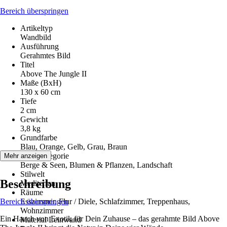
Bereich überspringen
Artikeltyp
Wandbild
Ausführung
Gerahmtes Bild
Titel
Above The Jungle II
Maße (BxH)
130 x 60 cm
Tiefe
2 cm
Gewicht
3,8 kg
Grundfarbe
Blau, Orange, Gelb, Grau, Braun
Motivkategorie
Mehr anzeigen
Berge & Seen, Blumen & Pflanzen, Landschaft
Stilwelt
Beschreibung
Mediterran
Räume
Bereich überspringen
Esszimmer, Flur / Diele, Schlafzimmer, Treppenhaus,
Wohnzimmer
Ein Hauch von Exotik für Dein Zuhause – das gerahmte Bild Above
Material Leinwand