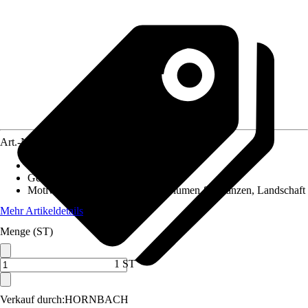
Art.-Nr.
10579887
Material Leinwand
:
Papier
Gewicht
:
3,8 kg
Motivkategorie
:
Berge & Seen, Blumen & Pflanzen, Landschaft
Mehr Artikeldetails
Menge (ST)
1 ST
Verkauf durch:
HORNBACH