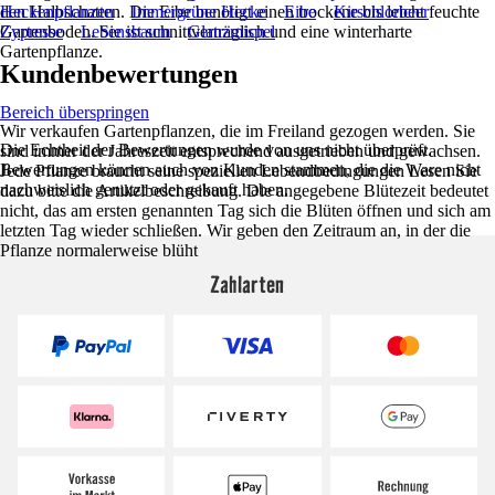
den Halbschatten. Die Eibe benötigt einen trockene bis leicht feuchte
Heckenpflanzen
Immergrüne Hecke
Eibe
Kirschlorbeer
Gartenboden. Sie ist schnittverträglich und eine winterharte
Zypresse
Lebensbaum
Glanzmispel
Gartenpflanze.
Kundenbewertungen
Bereich überspringen
Wir verkaufen Gartenpflanzen, die im Freiland gezogen werden. Sie
Die Echtheit der Bewertungen wurde von uns nicht überprüft.
sind immer der Jahreszeit entsprechend ausgetrieben und gewachsen.
Bewertungen können auch von Kunden stammen, die die Ware nicht
Jede Pflanze braucht seine speziellen Lebendbedingungen Lesen Sie
nachweislich genutzt oder gekauft haben.
dazu bitte die Artikelbeschreibung. Die angegebene Blütezeit bedeutet
nicht, das am ersten genannten Tag sich die Blüten öffnen und sich am
letzten Tag wieder schließen. Wir geben den Zeitraum an, in der die
Pflanze normalerweise blüht
Zahlarten