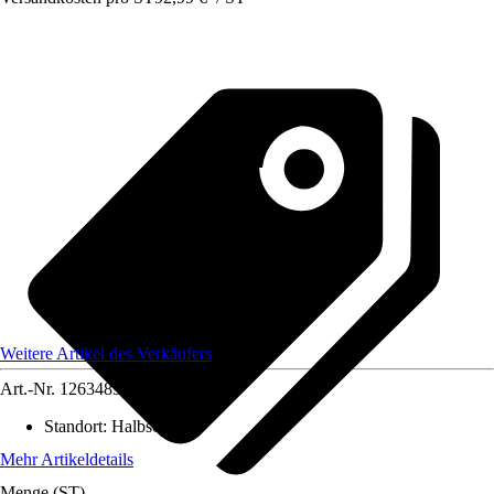
Weitere Artikel des Verkäufers
Art.-Nr.
12634899
Standort
:
Halbschatten
Mehr Artikeldetails
Menge (ST)