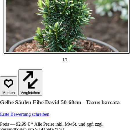
1
/
1
Vergleichen
Gelbe Säulen Eibe David 50-60cm - Taxus baccata
Erste Bewertung schreiben
Preis — 92,99 € * Alle Preise inkl. MwSt. und ggf. zzgl.
Versandkosten pro ST
92,99 €
*
/
ST