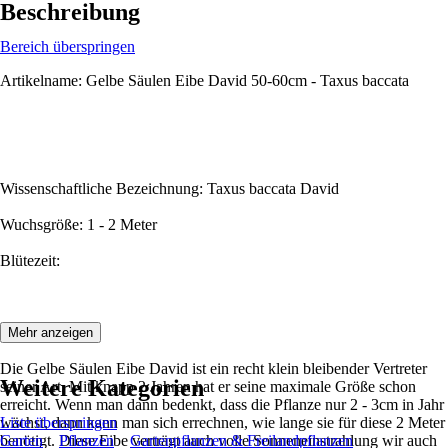
Beschreibung
Bereich überspringen
Artikelname: Gelbe Säulen Eibe David 50-60cm - Taxus baccata
Wissenschaftliche Bezeichnung: Taxus baccata David
Wuchsgröße: 1 - 2 Meter
Blütezeit:
Beschreibung:
Mehr anzeigen
Die Gelbe Säulen Eibe David ist ein recht klein bleibender Vertreter
Weitere Kategorien
seiner Art. Mit knapp 2 Jahren hat er seine maximale Größe schon
erreicht. Wenn man dann bedenkt, dass die Pflanze nur 2 - 3cm in Jahr
wächst, dann kann man sich errechnen, wie lange sie für diese 2 Meter
Liste überspringen
benötigt. Diese Eibe verträgt auch volle Sonneneinstrahlung wir auch
Garten
Pflanzen
Gartenpflanzen & Freilandpflanzen