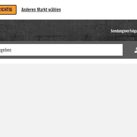
RICHTIG
Anderen Markt wählen
Sendungsverfolg