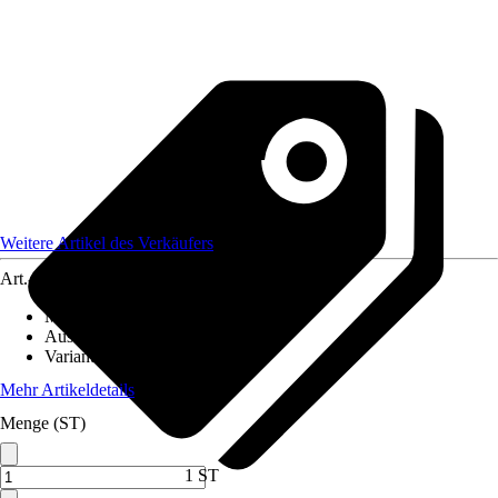
Weitere Artikel des Verkäufers
Art.-Nr.
12690219
Material
:
Edelstahl, Holz
Ausführung
:
Grillbesteck
Variante
:
Grillzange
Mehr Artikeldetails
Menge (ST)
1 ST