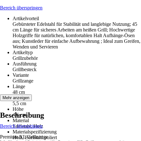
Bereich überspringen
Artikelvorteil
Gebürsteter Edelstahl für Stabilität und langlebige Nutzung; 45
cm Länge für sicheres Arbeiten am heißen Grill; Hochwertige
Holzgriffe für natürlichen, komfortablen Halt Aufhänge-Ösen
aus; Kunstleder für einfache Aufbewahrung ; Ideal zum Greifen,
Wenden und Servieren
Artikeltyp
Grillzubehör
Ausführung
Grillbesteck
Variante
Grillzange
Länge
48 cm
Breite
Mehr anzeigen
5,5 cm
Höhe
Beschreibung
4,6 cm
Material
Bereich überspringen
Edelstahl, Holz
Materialspezifizierung
Premium XL Grillzange
Holz, Edelstahl poliert