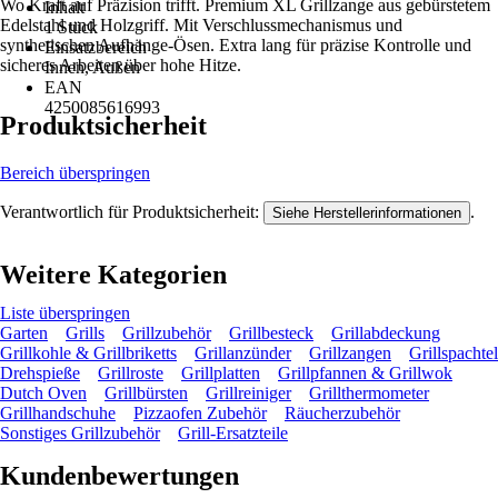
Wo Kraft auf Präzision trifft. Premium XL Grillzange aus gebürstetem
Inhalt
Edelstahl und Holzgriff. Mit Verschlussmechanismus und
1 Stück
synthetischen Aufhänge-Ösen. Extra lang für präzise Kontrolle und
Einsatzbereich
sicheres Arbeiten über hohe Hitze.
Innen, Außen
EAN
4250085616993
Produktsicherheit
Bereich überspringen
Verantwortlich für Produktsicherheit:
.
Siehe Herstellerinformationen
Weitere Kategorien
Liste überspringen
Garten
Grills
Grillzubehör
Grillbesteck
Grillabdeckung
Grillkohle & Grillbriketts
Grillanzünder
Grillzangen
Grillspachtel
Drehspieße
Grillroste
Grillplatten
Grillpfannen & Grillwok
Dutch Oven
Grillbürsten
Grillreiniger
Grillthermometer
Grillhandschuhe
Pizzaofen Zubehör
Räucherzubehör
Sonstiges Grillzubehör
Grill-Ersatzteile
Kundenbewertungen