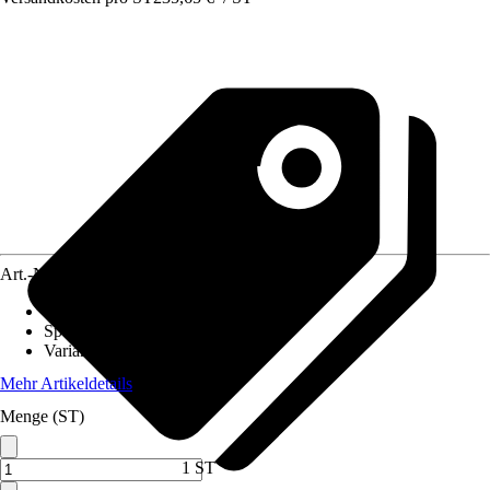
Art.-Nr.
10529543
Beschichtung
:
Ohne Beschichtung
Spülrand
:
Spülrandlos
Variante
:
Tiefspüler
Mehr Artikeldetails
Menge (ST)
1 ST