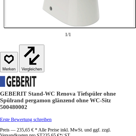
1
/
1
Vergleichen
GEBERIT Stand-WC Renova Tiefspüler ohne
Spülrand pergamon glänzend ohne WC-Sitz
500480002
Erste Bewertung schreiben
Preis — 235,65 € * Alle Preise inkl. MwSt. und ggf. zzgl.
Versandkosten pro ST
235,65 €
*
/
ST