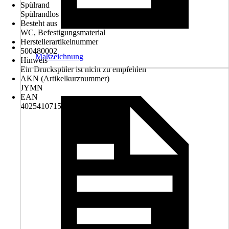
Spülrand
Spülrandlos
Besteht aus
WC, Befestigungsmaterial
Herstellerartikelnummer
500480002
Maßzeichnung
Hinweis
Ein Druckspüler ist nicht zu empfehlen
AKN (Artikelkurznummer)
JYMN
EAN
4025410715067