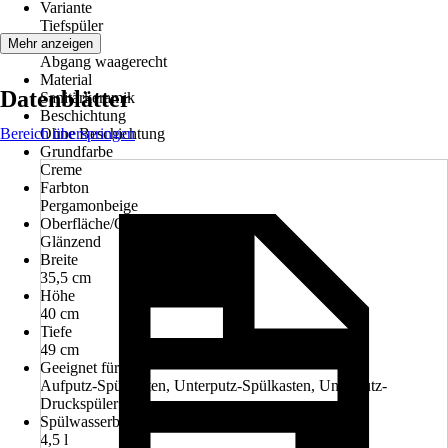
Variante
Tiefspüler
Abgang
Mehr anzeigen
Abgang waagerecht
Material
Datenblätter
Sanitärkeramik
Beschichtung
Bereich überspringen
Ohne Beschichtung
Grundfarbe
Creme
Farbton
Pergamonbeige
Oberfläche/Oberflächenbehandlung
Glänzend
Breite
35,5 cm
Höhe
40 cm
Tiefe
49 cm
Geeignet für
Aufputz-Spülkasten, Unterputz-Spülkasten, Unterputz-
Druckspüler
Spülwasserbedarf
4,5 l