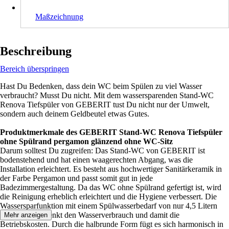
Maßzeichnung
Beschreibung
Bereich überspringen
Hast Du Bedenken, dass dein WC beim Spülen zu viel Wasser
verbraucht? Musst Du nicht. Mit dem wassersparenden Stand-WC
Renova Tiefspüler von GEBERIT tust Du nicht nur der Umwelt,
sondern auch deinem Geldbeutel etwas Gutes.
Produktmerkmale des GEBERIT Stand-WC Renova Tiefspüler
ohne Spülrand pergamon glänzend ohne WC-Sitz
Darum solltest Du zugreifen: Das Stand-WC von GEBERIT ist
bodenstehend und hat einen waagerechten Abgang, was die
Installation erleichtert. Es besteht aus hochwertiger Sanitärkeramik in
der Farbe Pergamon und passt somit gut in jede
Badezimmergestaltung. Da das WC ohne Spülrand gefertigt ist, wird
die Reinigung erheblich erleichtert und die Hygiene verbessert. Die
Wassersparfunktion mit einem Spülwasserbedarf von nur 4,5 Litern
pro Spülgang senkt den Wasserverbrauch und damit die
Mehr anzeigen
Betriebskosten. Durch die halbrunde Form fügt es sich harmonisch in