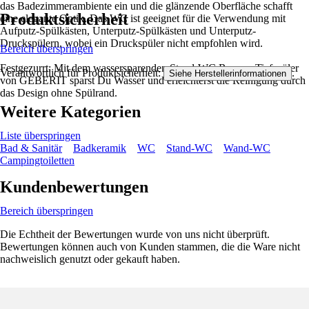
das Badezimmerambiente ein und die glänzende Oberfläche schafft
Produktsicherheit
eine elegante Optik. Das WC ist geeignet für die Verwendung mit
Aufputz-Spülkästen, Unterputz-Spülkästen und Unterputz-
Druckspülern, wobei ein Druckspüler nicht empfohlen wird.
Bereich überspringen
Festgezurrt: Mit dem wassersparenden Stand-WC Renova Tiefspüler
Verantwortlich für Produktsicherheit:
.
Siehe Herstellerinformationen
von GEBERIT sparst Du Wasser und erleichterst die Reinigung durch
das Design ohne Spülrand.
Weitere Kategorien
Liste überspringen
Bad & Sanitär
Badkeramik
WC
Stand-WC
Wand-WC
Campingtoiletten
Kundenbewertungen
Bereich überspringen
Die Echtheit der Bewertungen wurde von uns nicht überprüft.
Bewertungen können auch von Kunden stammen, die die Ware nicht
nachweislich genutzt oder gekauft haben.