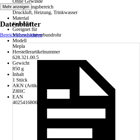
Ohne Gewinde
Anwendungsbereich
Mehr anzeigen
Druckluft, Heizung, Trinkwasser
Material
Datenblätter
Kunststoff
Geeignet für
Bereich überspringen
Mehrschichtverbundrohr
Modell
Mepla
Herstellerartikelnummer
628.321.00.5
Gewicht
850 g
Inhalt
1 Stück
AKN (Artikelkurznummer)
Z8HC
EAN
4025416806912