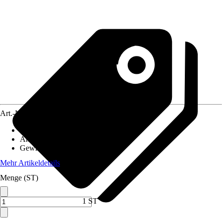
Art.-Nr.
10574335
Größe
:
75 x 40 x 75 mm
Anwendung
:
Pressen, Verbinden
Gewinde-Typ
:
Ohne Gewinde
Mehr Artikeldetails
Menge (ST)
1 ST