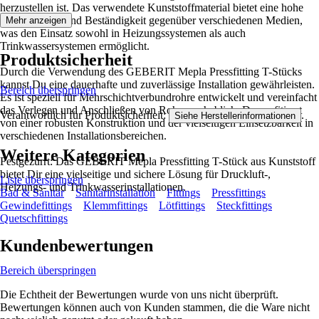
herzustellen ist. Das verwendete Kunststoffmaterial bietet eine hohe
Langlebigkeit und Beständigkeit gegenüber verschiedenen Medien,
Mehr anzeigen
was den Einsatz sowohl in Heizungssystemen als auch
Trinkwassersystemen ermöglicht.
Produktsicherheit
Durch die Verwendung des GEBERIT Mepla Pressfitting T-Stücks
kannst Du eine dauerhafte und zuverlässige Installation gewährleisten.
Bereich überspringen
Es ist speziell für Mehrschichtverbundrohre entwickelt und vereinfacht
das Verlegen und Anschließen von Rohren erheblich. Du profitierst
Verantwortlich für Produktsicherheit:
.
Siehe Herstellerinformationen
von einer robusten Konstruktion und der vielseitigen Einsetzbarkeit in
verschiedenen Installationsbereichen.
Weitere Kategorien
Festgezurrt: Das GEBERIT Mepla Pressfitting T-Stück aus Kunststoff
bietet Dir eine vielseitige und sichere Lösung für Druckluft-,
Liste überspringen
Heizungs- und Trinkwasserinstallationen.
Bad & Sanitär
Sanitärinstallation
Fittings
Pressfittings
Gewindefittings
Klemmfittings
Lötfittings
Steckfittings
Quetschfittings
Kundenbewertungen
Bereich überspringen
Die Echtheit der Bewertungen wurde von uns nicht überprüft.
Bewertungen können auch von Kunden stammen, die die Ware nicht