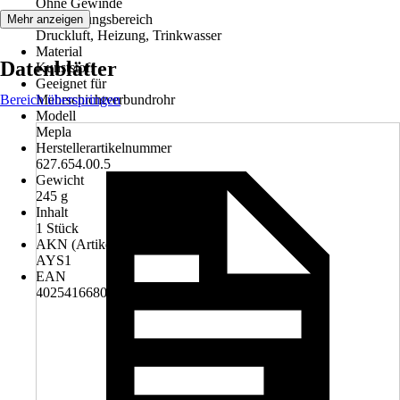
Ohne Gewinde
Anwendungsbereich
Mehr anzeigen
Druckluft, Heizung, Trinkwasser
Material
Datenblätter
Kunststoff
Geeignet für
Bereich überspringen
Mehrschichtverbundrohr
Modell
Mepla
Herstellerartikelnummer
627.654.00.5
Gewicht
245 g
Inhalt
1 Stück
AKN (Artikelkurznummer)
AYS1
EAN
4025416680703