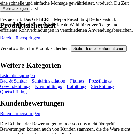
eine schnelle und einfache Montage gewährleistet, wodurch Du Zeit
und Aufwand sparst.
Mehr anzeigen
Festgezurrt: Das GEBERIT Mepla Pressfitting Reduzierstück
Produktsicherheit
Kunststoff 63 x 50 mm ist die ideale Wahl für zuverlässige und
effiziente Rohrverbindungen in verschiedenen Anwendungsbereichen.
Bereich überspringen
Verantwortlich für Produktsicherheit:
.
Siehe Herstellerinformationen
Weitere Kategorien
Liste überspringen
Bad & Sanitär
Sanitärinstallation
Fittings
Pressfittings
Gewindefittings
Klemmfittings
Lötfittings
Steckfittings
Quetschfittings
Kundenbewertungen
Bereich überspringen
Die Echtheit der Bewertungen wurde von uns nicht überprüft.
Bewertungen können auch von Kunden stammen, die die Ware nicht