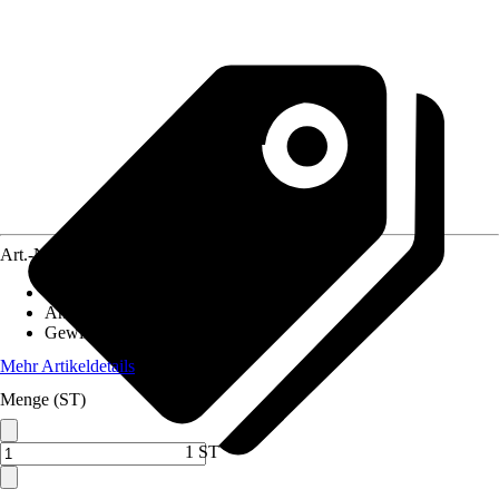
Art.-Nr.
10574319
Größe
:
63 x 50 mm
Anwendung
:
Pressen, Verbinden
Gewinde-Typ
:
Ohne Gewinde
Mehr Artikeldetails
Menge (ST)
1 ST