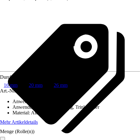
Durchmesser
16 mm
20 mm
26 mm
Art.-Nr.
10259627
Anwendung
:
Pressen
Anwendungsbereich
:
Heizung, Trinkwasser
Material
:
Alu-Verbund
Mehr Artikeldetails
Menge (Rolle(n))