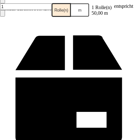
entspricht
1 Rolle(n)
Verkauf durch:
HORNBACH
Rolle(n)
m
50,00 m