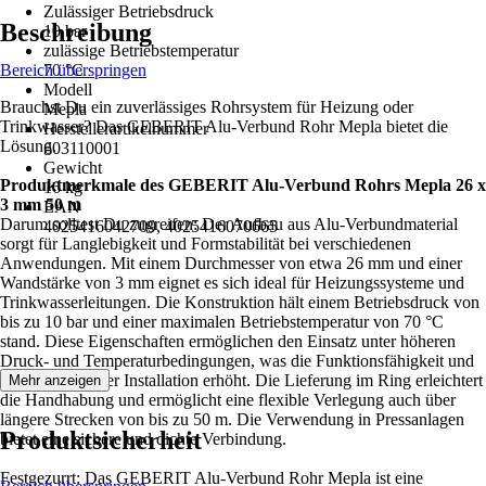
Zulässiger Betriebsdruck
Beschreibung
10 bar
zulässige Betriebstemperatur
Bereich überspringen
70 °C
Modell
Brauchst Du ein zuverlässiges Rohrsystem für Heizung oder
Mepla
Trinkwasser? Das GEBERIT Alu-Verbund Rohr Mepla bietet die
Herstellerartikelnummer
Lösung.
603110001
Gewicht
Produktmerkmale des GEBERIT Alu-Verbund Rohrs Mepla 26 x
16 kg
3 mm 50 m
EAN
Darum solltest Du zugreifen: Der Aufbau aus Alu-Verbundmaterial
4025416042709, 4025416070665
sorgt für Langlebigkeit und Formstabilität bei verschiedenen
Anwendungen. Mit einem Durchmesser von etwa 26 mm und einer
Wandstärke von 3 mm eignet es sich ideal für Heizungssysteme und
Trinkwasserleitungen. Die Konstruktion hält einem Betriebsdruck von
bis zu 10 bar und einer maximalen Betriebstemperatur von 70 °C
stand. Diese Eigenschaften ermöglichen den Einsatz unter höheren
Druck- und Temperaturbedingungen, was die Funktionsfähigkeit und
Sicherheit bei der Installation erhöht. Die Lieferung im Ring erleichtert
Mehr anzeigen
die Handhabung und ermöglicht eine flexible Verlegung auch über
längere Strecken von bis zu 50 m. Die Verwendung in Pressanlagen
Produktsicherheit
bietet eine sichere und dichte Verbindung.
Festgezurrt: Das GEBERIT Alu-Verbund Rohr Mepla ist eine