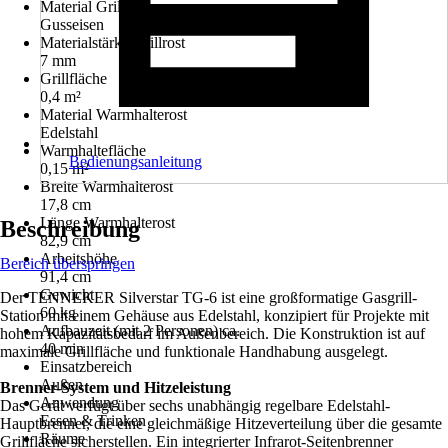
Material Grillrost
Gusseisen
Materialstärke Grillrost
7 mm
Grillfläche
0,4 m²
Material Warmhalterost
Edelstahl
Warmhaltefläche
Bedienungsanleitung
0,15 m²
Breite Warmhalterost
17,8 cm
Länge Warmhalterost
Beschreibung
82,9 cm
Arbeitshöhe
Bereich überspringen
91,4 cm
Gewicht
Der TENNEKER Silverstar TG-6 ist eine großformatige Gasgrill-
60 kg
Station mit einem Gehäuse aus Edelstahl, konzipiert für Projekte mit
Aufbauzeit (mit 2 Personen) ca.
hohem Kapazitätsbedarf im Außenbereich. Die Konstruktion ist auf
40 min
maximale Grillfläche und funktionale Handhabung ausgelegt.
Einsatzbereich
Außen
Brenner-System und Hitzeleistung
Anwendung
Das Gerät verfügt über sechs unabhängig regelbare Edelstahl-
Essen & Trinken
Hauptbrenner, die eine gleichmäßige Hitzeverteilung über die gesamte
Räume
Grillfläche sicherstellen. Ein integrierter Infrarot-Seitenbrenner