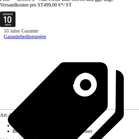
Versandkosten pro ST
499,00 €
*
/
ST
10 Jahre Garantie
Garantiebedingungen
Art.-Nr.
12270414
Grillmethode
:
Gas
Brenneranzahl
:
6 Brenner, Seitenbrenner