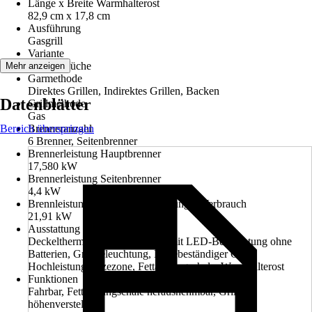
Länge x Breite Warmhalterost
82,9 cm x 17,8 cm
Ausführung
Gasgrill
Variante
Outdoorküche
Mehr anzeigen
Garmethode
Direktes Grillen, Indirektes Grillen, Backen
Datenblätter
Grillmethode
Gas
Bereich überspringen
Brenneranzahl
6 Brenner, Seitenbrenner
Brennerleistung Hauptbrenner
17,580 kW
Brennerleistung Seitenbrenner
4,4 kW
Brennleistung Gesamtwärmeleistung + Verbrauch
21,91 kW
Ausstattung
Deckelthermometer, Drehregler mit LED-Beleuchtung ohne
Batterien, Griffbeleuchtung, Hitzebeständiger Griff,
Hochleistungshitzezone, Fettauffangschale, Warmhalterost
Funktionen
Fahrbar, Fettauffangschale herausnehmbar, Grillrost
höhenverstellbar