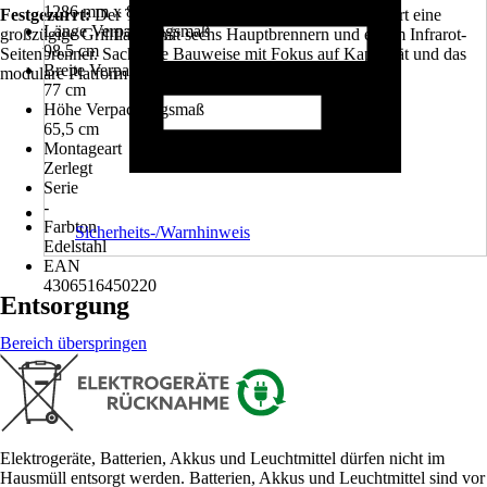
1286 mm x 857.3 mm
Festgezurrt:
Der TENNEKER Silverstar TG-6 kombiniert eine
Länge Verpackungsmaß
großzügige Grillfläche mit sechs Hauptbrennern und einem Infrarot-
98,5 cm
Seitenbrenner. Sachliche Bauweise mit Fokus auf Kapazität und das
Breite Verpackungsmaß
modulare Platform System.
77 cm
Höhe Verpackungsmaß
65,5 cm
Montageart
Zerlegt
Serie
-
Farbton
Sicherheits-/Warnhinweis
Edelstahl
EAN
4306516450220
Entsorgung
Bereich überspringen
Elektrogeräte, Batterien, Akkus und Leuchtmittel dürfen nicht im
Hausmüll entsorgt werden. Batterien, Akkus und Leuchtmittel sind vor