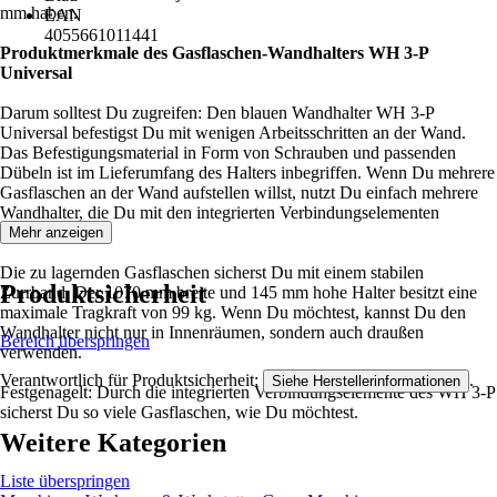
mm haben.
EAN
4055661011441
Produktmerkmale des Gasflaschen-Wandhalters WH 3-P
Universal
Darum solltest Du zugreifen: Den blauen Wandhalter WH 3-P
Universal befestigst Du mit wenigen Arbeitsschritten an der Wand.
Das Befestigungsmaterial in Form von Schrauben und passenden
Dübeln ist im Lieferumfang des Halters inbegriffen. Wenn Du mehrere
Gasflaschen an der Wand aufstellen willst, nutzt Du einfach mehrere
Wandhalter, die Du mit den integrierten Verbindungselementen
koppelst.
Mehr anzeigen
Die zu lagernden Gasflaschen sicherst Du mit einem stabilen
Produktsicherheit
Zurrband. Der 1070 mm breite und 145 mm hohe Halter besitzt eine
maximale Tragkraft von 99 kg. Wenn Du möchtest, kannst Du den
Wandhalter nicht nur in Innenräumen, sondern auch draußen
Bereich überspringen
verwenden.
Verantwortlich für Produktsicherheit:
.
Siehe Herstellerinformationen
Festgenagelt: Durch die integrierten Verbindungselemente des WH 3-P
sicherst Du so viele Gasflaschen, wie Du möchtest.
Weitere Kategorien
Liste überspringen