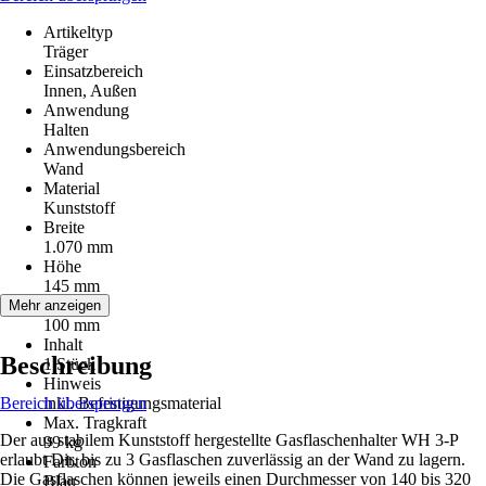
Artikeltyp
Träger
Einsatzbereich
Innen, Außen
Anwendung
Halten
Anwendungsbereich
Wand
Material
Kunststoff
Breite
1.070 mm
Höhe
145 mm
Tiefe
Mehr anzeigen
100 mm
Inhalt
Beschreibung
1 Stück
Hinweis
Bereich überspringen
inkl. Befestigungsmaterial
Max. Tragkraft
Der aus stabilem Kunststoff hergestellte Gasflaschenhalter WH 3-P
99 kg
erlaubt Dir, bis zu 3 Gasflaschen zuverlässig an der Wand zu lagern.
Farbton
Die Gasflaschen können jeweils einen Durchmesser von 140 bis 320
Blau