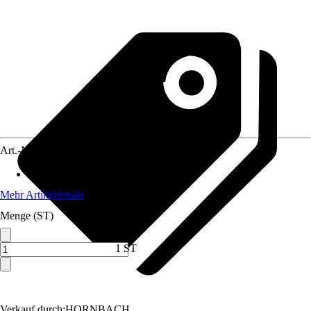
Art.-Nr.
10518185
Material
:
Kunststoff
Mehr Artikeldetails
Menge (ST)
1 ST
Verkauf durch:
HORNBACH