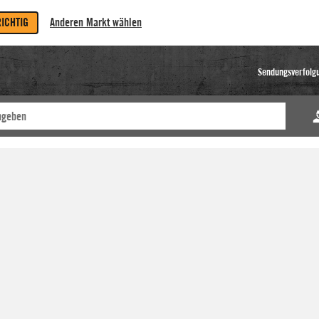
RICHTIG
Anderen Markt wählen
Sendungsverfolg