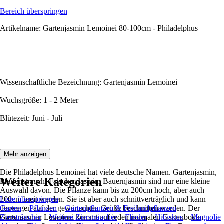
Bereich überspringen
Artikelname: Gartenjasmin Lemoinei 80-100cm - Philadelphus
Wissenschaftliche Bezeichnung: Gartenjasmin Lemoinei
Wuchsgröße: 1 - 2 Meter
Blütezeit: Juni - Juli
Beschreibung:
Mehr anzeigen
Die Philadelphus Lemoinei hat viele deutsche Namen. Gartenjasmin,
Weitere Kategorien
Pfeifenstrauch, Falscher Jasmin, Bauernjasmin sind nur eine kleine
Auswahl davon. Die Pflanze kann bis zu 200cm hoch, aber auch
200cm breit werden. Sie ist aber auch schnittverträglich und kann
Liste überspringen
deswegen auf der gewünschten Größe beschnitten werden. Der
Garten
Pflanzen
Gartenpflanzen & Freilandpflanzen
Gartenjasmin Lemoinei kommt auf jeden normalen Gartenboden
Ziersträucher
Weitere Ziersträucher
Flieder
Hibiskus
Magnolie