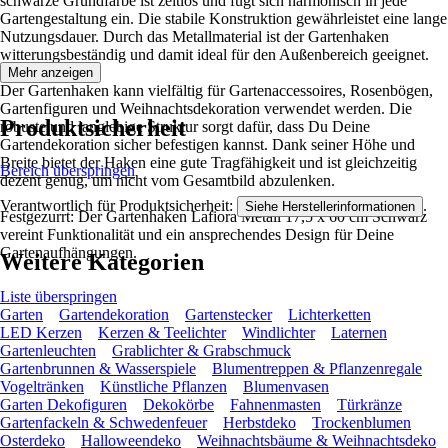
schwarze Grundfarbe ist zeitlos und fügt sich harmonisch in jede
Gartengestaltung ein. Die stabile Konstruktion gewährleistet eine lange
Nutzungsdauer. Durch das Metallmaterial ist der Gartenhaken
witterungsbeständig und damit ideal für den Außenbereich geeignet.
Mehr anzeigen
Der Gartenhaken kann vielfältig für Gartenaccessoires, Rosenbögen,
Gartenfiguren und Weihnachtsdekoration verwendet werden. Die
Produktsicherheit
robuste und langlebige Struktur sorgt dafür, dass Du Deine
Gartendekoration sicher befestigen kannst. Dank seiner Höhe und
Breite bietet der Haken eine gute Tragfähigkeit und ist gleichzeitig
Bereich überspringen
dezent genug, um nicht vom Gesamtbild abzulenken.
Verantwortlich für Produktsicherheit:
.
Siehe Herstellerinformationen
Festgezurrt: Der Gartenhaken Lafiora Metall 17,5 x 60 cm Schwarz
vereint Funktionalität und ein ansprechendes Design für Deine
Gartenaufhängungen.
Weitere Kategorien
Liste überspringen
Garten
Gartendekoration
Gartenstecker
Lichterketten
LED Kerzen
Kerzen & Teelichter
Windlichter
Laternen
Gartenleuchten
Grablichter & Grabschmuck
Gartenbrunnen & Wasserspiele
Blumentreppen & Pflanzenregale
Vogeltränken
Künstliche Pflanzen
Blumenvasen
Garten Dekofiguren
Dekokörbe
Fahnenmasten
Türkränze
Gartenfackeln & Schwedenfeuer
Herbstdeko
Trockenblumen
Osterdeko
Halloweendeko
Weihnachtsbäume & Weihnachtsdeko