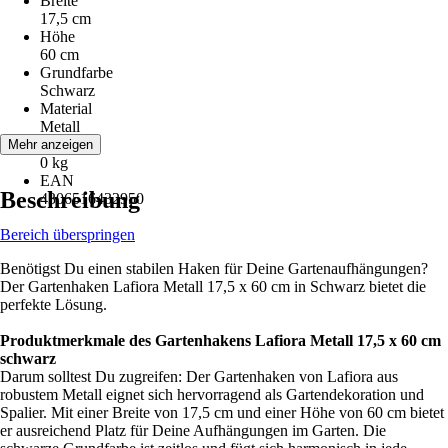
Breite
17,5 cm
Höhe
60 cm
Grundfarbe
Schwarz
Material
Metall
Gewicht
Mehr anzeigen
0 kg
EAN
Beschreibung
4306516432950
Bereich überspringen
Benötigst Du einen stabilen Haken für Deine Gartenaufhängungen?
Der Gartenhaken Lafiora Metall 17,5 x 60 cm in Schwarz bietet die
perfekte Lösung.
Produktmerkmale des Gartenhakens Lafiora Metall 17,5 x 60 cm
schwarz
Darum solltest Du zugreifen: Der Gartenhaken von Lafiora aus
robustem Metall eignet sich hervorragend als Gartendekoration und
Spalier. Mit einer Breite von 17,5 cm und einer Höhe von 60 cm bietet
er ausreichend Platz für Deine Aufhängungen im Garten. Die