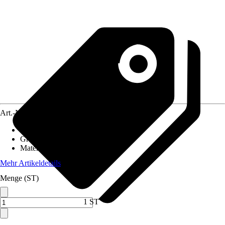
Art.-Nr.
12205902
Artikeltyp
:
Gartendekor, Spalier
Grundfarbe
:
Schwarz
Material
:
Metall
Mehr Artikeldetails
Menge (ST)
1 ST