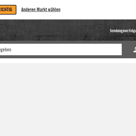
RICHTIG
Anderen Markt wählen
Sendungsverfolg