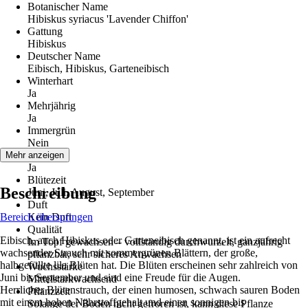
Botanischer Name
Hibiskus syriacus 'Lavender Chiffon'
Gattung
Hibiskus
Deutscher Name
Eibisch, Hibiskus, Garteneibisch
Winterhart
Ja
Mehrjährig
Ja
Immergrün
Nein
Blüte
Mehr anzeigen
Ja
Blütezeit
Beschreibung
Juni, Juli, August, September
Duft
Bereich überspringen
Kein Duft
Qualität
Eibisch, auch Hibiskus oder Garteneibisch genannt, ist ein aufrecht
Im Topf gewachsen – vollständig durchwurzelt, ganzjährig
wachsender Strauch mit sommergrünen Blättern, der große,
pflanzbar, sehr sicheres Anwachsen
halbgefüllte lila Blüten hat. Die Blüten erscheinen sehr zahlreich von
Wuchsstärke
Juni bis September und sind eine Freude für die Augen.
Mittelstarkwachsend
Herrlicher Blütenstrauch, der einen humosen, schwach sauren Boden
Pflanzzeit
mit einem hohen Nährstoffgehalt und einen sonnigen bis
Solange der Boden nicht gefroren ist, kann diese Pflanze