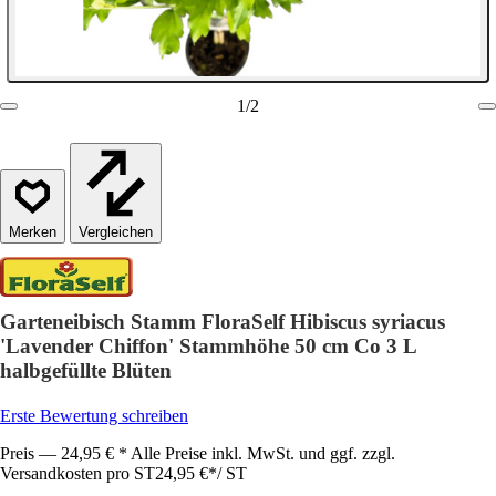
1
/
2
Vergleichen
Garteneibisch Stamm FloraSelf Hibiscus syriacus
'Lavender Chiffon' Stammhöhe 50 cm Co 3 L
halbgefüllte Blüten
Erste Bewertung schreiben
Preis — 24,95 € * Alle Preise inkl. MwSt. und ggf. zzgl.
Versandkosten pro ST
24,95 €
*
/
ST