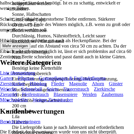
halbschattigen Standort benötigt. Ist es zu schattig, entwickelt er
ausgepflanzt werden
weniger Blüten.
Standort
Sonne, Halbschatten
Schnitt: im Frühjahr abgestorbene Triebe entfernen. Stärkerer
Größe ohne Topf
Rückschnitt nach Ende des Winters möglich, z.B. wenn zu groß oder
60 cm - 75 cm
umgepflanzt werden soll.
Bodenverhältnisse
Durchlässig, Humos, Nährstoffreich, Leicht sauer
Hibiskus eignet sich sehr gut auch als Heckenpflanze. Bei der
Empfohlener Pflanzabstand
Bepflanzung ist auf ein Abstand von circa 50 cm zu achten. Da der
Mehr anzeigen
80 cm
Eibisch sehr schnittverträglich ist, lässt er sich problemlos auf circa 60
Rankhilfe benötigt
Zentimeter Breite schneiden und passt damit auch in kleine Gärten.
Nein
Weitere Kategorien
Benötigt Kletterhilfe
Benötigt keine Kletterhilfe
Liste überspringen
Anwendungsbereich
Garten
Pflanzen
Gartenpflanzen & Freilandpflanzen
Einzelpflanzung, Gruppenpflanzung, Heckenpflanzung,
Ziersträucher
Hibiskus
Flieder
Magnolie
Ahorn
Ginster
Kübelbepflanzung
Weigelie
Schneeball
Spiere
Fingerstrauch
Zierkirsche
Wuchsbreite ausgewachsen ca.
Zierapfel
Pfeifenstrauch
Blasenspiere
Weiden
Zaubernuss
100 cm
Mönchspfeffer
Weitere Ziersträucher
Wuchshöhe ausgewachsen ca.
200 cm
Kundenbewertungen
Blütenfarbe
Lila
Bereich überspringen
Hinweis
Die Liefergröße kann je nach Jahreszeit und erforderlichem
Die Echtheit der Bewertungen wurde von uns nicht überprüft.
Rückschnitt variieren.