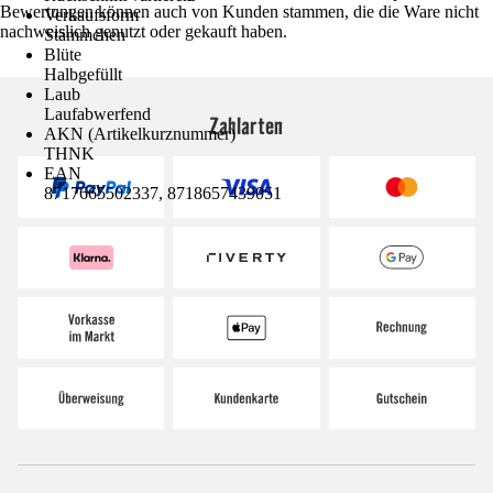
Bewertungen können auch von Kunden stammen, die die Ware nicht
Verkaufsform
nachweislich genutzt oder gekauft haben.
Stämmchen
Blüte
Halbgefüllt
Laub
Laufabwerfend
Zahlarten
AKN (Artikelkurznummer)
THNK
EAN
8717665502337, 8718657439051