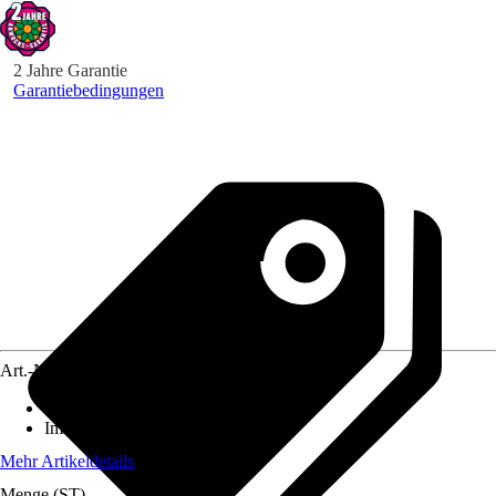
2 Jahre Garantie
Garantiebedingungen
Art.-Nr.
10186530
Standort
:
Sonne, Halbschatten
Immergrün
:
Nein
Mehr Artikeldetails
Menge (ST)