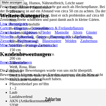
Mehr anzeigen
Durchlässig, Humos, Nährstoffreich, Leicht sauer
Festgezurrt: Hibiskus eignet sich sehr gut auch als Heckenpflanze. Bei
Empfohlener Pflanzabstand
der Bepflanzung ist auf ein Abstand von circa 50 cm zu achten. Da der
100 cm
Weitere Kategorien
Eibisch sehr schnittverträglich ist, lässt er sich problemlos auf circa 60
Rankhilfe benötigt
Zentimeter Breite schneiden und passt damit auch in kleine Gärten.
Nein
Liste überspringen
Benötigt Kletterhilfe
Garten
Pflanzen
Gartenpflanzen & Freilandpflanzen
Benötigt keine Kletterhilfe
Ziersträucher
Hibiskus
Flieder
Magnolie
Ahorn
Ginster
Anwendungsbereich
Weigelie
Schneeball
Spiere
Fingerstrauch
Zierkirsche
Einzelpflanzung, Gruppenpflanzung, Heckenpflanzung,
Zierapfel
Pfeifenstrauch
Blasenspiere
Weiden
Zaubernuss
Kübelbepflanzung
Mönchspfeffer
Weitere Ziersträucher
Wuchsbreite ausgewachsen ca.
150 cm
Kundenbewertungen
Wuchshöhe ausgewachsen ca.
200 cm
Bereich überspringen
Blütenfarbe
Weiß, Rosa, Blau
Die Echtheit der Bewertungen wurde von uns nicht überprüft.
Hinweis
Bewertungen können auch von Kunden stammen, die die Ware nicht
Die Liefergröße kann je nach Jahreszeit und erforderlichem
nachweislich genutzt oder gekauft haben.
Rückschnitt variieren.
Pflanzenbedarf pro m²/lfm
1 - 2
Laub
Laufabwerfend
Zahlarten
AKN (Artikelkurznummer)
57DP