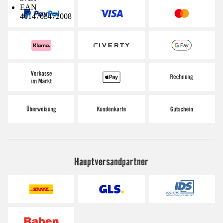
EAN
4014703472008
Hauptversandpartner