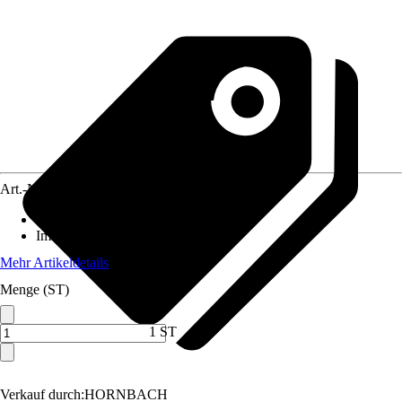
Art.-Nr.
10737542
Standort
:
Sonne, Halbschatten
Immergrün
:
Nein
Mehr Artikeldetails
Menge (ST)
1 ST
Verkauf durch:
HORNBACH