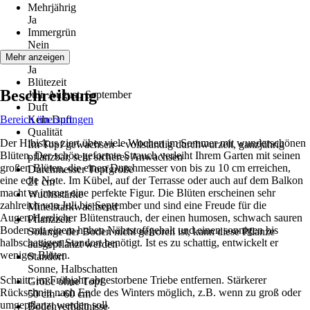
Mehrjährig
Ja
Immergrün
Nein
Blüte
Mehr anzeigen
Ja
Blütezeit
Beschreibung
Juli, August, September
Duft
Bereich überspringen
Kein Duft
Qualität
Der Hibiskus ziert über viele Wochen im Sommer mit wunderschönen
Im Topf gewachsen – vollständig durchwurzelt, ganzjährig
Blüten. Der schön geformte Strauch verleiht Ihrem Garten mit seinen
pflanzbar, sehr sicheres Anwachsen
großen Blüten, die einen Durchmesser von bis zu 10 cm erreichen,
Durchmesser Topfgröße
eine edle Note. Im Kübel, auf der Terrasse oder auch auf dem Balkon
21 cm
macht er immer eine perfekte Figur. Die Blüten erscheinen sehr
Wuchsstärke
zahlreich von Juli bis September und sind eine Freude für die
Mittelstarkwachsend
Augen.Herrlicher Blütenstrauch, der einen humosen, schwach sauren
Pflanzzeit
Boden mit einem hohen Nährstoffgehalt und einen sonnigen bis
Solange der Boden nicht gefroren ist, kann diese Pflanze
halbschattigen Standort benötigt. Ist es zu schattig, entwickelt er
ausgepflanzt werden
weniger Blüten.
Standort
Sonne, Halbschatten
Schnitt: im Frühjahr abgestorbene Triebe entfernen. Stärkerer
Größe ohne Topf
Rückschnitt nach Ende des Winters möglich, z.B. wenn zu groß oder
50 cm - 60 cm
umgepflanzt werden soll.
Bodenverhältnisse