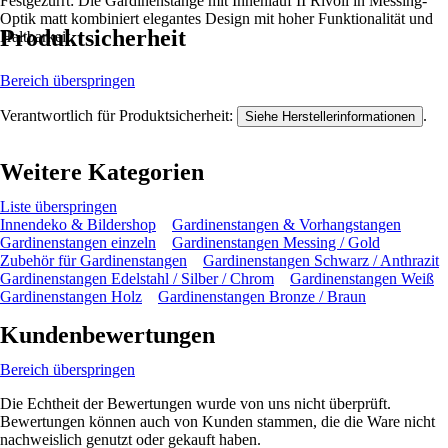
Festgezurrt: Die Gardinenstange mit Innenlauf II Rivoli in Messing-
Optik matt kombiniert elegantes Design mit hoher Funktionalität und
Produktsicherheit
Haltbarkeit.
Bereich überspringen
Verantwortlich für Produktsicherheit:
.
Siehe Herstellerinformationen
Weitere Kategorien
Liste überspringen
Innendeko & Bildershop
Gardinenstangen & Vorhangstangen
Gardinenstangen einzeln
Gardinenstangen Messing / Gold
Zubehör für Gardinenstangen
Gardinenstangen Schwarz / Anthrazit
Gardinenstangen Edelstahl / Silber / Chrom
Gardinenstangen Weiß
Gardinenstangen Holz
Gardinenstangen Bronze / Braun
Kundenbewertungen
Bereich überspringen
Die Echtheit der Bewertungen wurde von uns nicht überprüft.
Bewertungen können auch von Kunden stammen, die die Ware nicht
nachweislich genutzt oder gekauft haben.