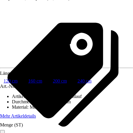
Länge Stange
120 cm
160 cm
200 cm
240 cm
Art.-Nr.
6605129
Artikeltyp
:
Gardinenstange Innenlauf
Durchmesser Stange
:
Ø 20 mm
Material
:
Metall
Mehr Artikeldetails
Menge (ST)