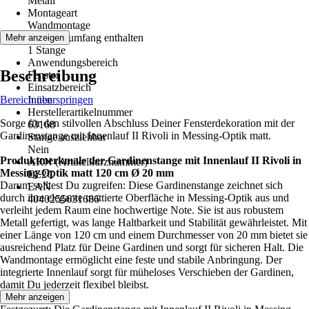
Metall
Montageart
Wandmontage
Im Lieferumfang enthalten
Mehr anzeigen
1 Stange
Anwendungsbereich
Beschreibung
Fenster
Einsatzbereich
Bereich überspringen
Innen
Herstellerartikelnummer
Sorge für den stilvollen Abschluss Deiner Fensterdekoration mit der
63168
Gardinenstange mit Innenlauf II Rivoli in Messing-Optik matt.
Stange ausziehbar
Nein
Produktmerkmale der Gardinenstange mit Innenlauf II Rivoli in
AKN (Artikelkurznummer)
Messing-Optik matt 120 cm Ø 20 mm
EZ2C
Darum solltest Du zugreifen: Diese Gardinenstange zeichnet sich
EAN
durch ihre elegante mattierte Oberfläche in Messing-Optik aus und
4040255631686
verleiht jedem Raum eine hochwertige Note. Sie ist aus robustem
Metall gefertigt, was lange Haltbarkeit und Stabilität gewährleistet. Mit
einer Länge von 120 cm und einem Durchmesser von 20 mm bietet sie
ausreichend Platz für Deine Gardinen und sorgt für sicheren Halt. Die
Wandmontage ermöglicht eine feste und stabile Anbringung. Der
integrierte Innenlauf sorgt für müheloses Verschieben der Gardinen,
damit Du jederzeit flexibel bleibst.
Mehr anzeigen