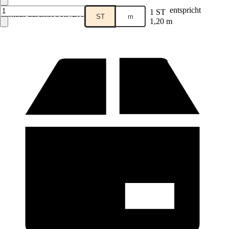
entspricht
1 ST
Verkauf durch:
HORNBACH
ST
m
1,20 m