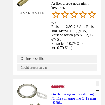
Artikel wurde noch nicht
bewertet.
4 VARIANTEN
(
0
)
Preis — 12,95 € * Alle Preise
inkl. MwSt. und ggf. zzgl.
Versandkosten pro ST
12,95
€
*
/
ST
Entspricht 10,79 € pro
m
(
10,79 €
/
m
)
Online bestellbar
Nicht reservierbar
Gardinenring mit Gleiteinlage
für Kira champagne Ø 19 mm
10 Stk.