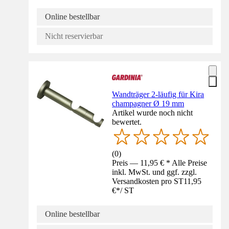
Online bestellbar
Nicht reservierbar
Wandträger 2-läufig für Kira
champagner Ø 19 mm
Artikel wurde noch nicht
bewertet.
(
0
)
Preis — 11,95 € * Alle Preise
inkl. MwSt. und ggf. zzgl.
Versandkosten pro ST
11,95
€
*
/
ST
Online bestellbar