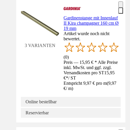
Gardinenstange mit Innenlauf
II Kira champagner 160 cm Ø
19 mm
Artikel wurde noch nicht
bewertet.
3 VARIANTEN
(
0
)
Preis — 15,95 € * Alle Preise
inkl. MwSt. und ggf. zzgl.
Versandkosten pro ST
15,95
€
*
/
ST
Entspricht 9,97 € pro m
(
9,97
€
/
m
)
Online bestellbar
Reservierbar