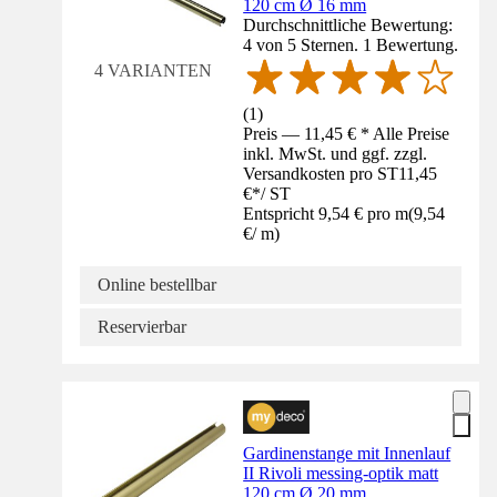
120 cm Ø 16 mm
Durchschnittliche Bewertung:
4 von 5 Sternen. 1 Bewertung.
4 VARIANTEN
(
1
)
Preis — 11,45 € * Alle Preise
inkl. MwSt. und ggf. zzgl.
Versandkosten pro ST
11,45
€
*
/
ST
Entspricht 9,54 € pro m
(
9,54
€
/
m
)
Online bestellbar
Reservierbar
Gardinenstange mit Innenlauf
II Rivoli messing-optik matt
120 cm Ø 20 mm