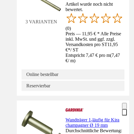
Artikel wurde noch nicht
bewertet.
3 VARIANTEN
(
0
)
Preis — 11,95 € * Alle Preise
inkl. MwSt. und ggf. zzgl.
Versandkosten pro ST
11,95
€
*
/
ST
Entspricht 7,47 € pro m
(
7,47
€
/
m
)
Online bestellbar
Reservierbar
Wandträger 1-läufig für Kira
champagner Ø 19 mm
Durchschnittliche Bewertung: