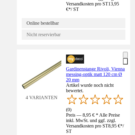
Versandkosten pro ST
13,95
€
*
/
ST
Online bestellbar
Nicht reservierbar
Gardinenstange Rivoli, Vienna
messing-optik matt 120 cm Ø
20 mm
Artikel wurde noch nicht
bewertet.
4 VARIANTEN
(
0
)
Preis — 8,95 € * Alle Preise
inkl. MwSt. und ggf. zzgl.
Versandkosten pro ST
8,95 €
*
/
ST