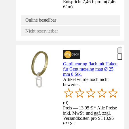
Entspricht 7,46 € pro m
(
7,46
€
/
m
)
Online bestellbar
Nicht reservierbar
Gardinenring flach mit Haken
für Gent messing matt Ø 25
mm 8 Stk.
Artikel wurde noch nicht
bewertet.
(
0
)
Preis — 13,95 € * Alle Preise
inkl. MwSt. und ggf. zzgl.
Versandkosten pro ST
13,95
€
*
/
ST