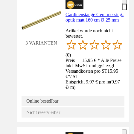
Gardinenstange Gent messing-
optik matt 160 cm Ø 25 mm
Artikel wurde noch nicht
bewertet.
3 VARIANTEN
(
0
)
Preis — 15,95 € * Alle Preise
inkl. MwSt. und ggf. zzgl.
Versandkosten pro ST
15,95
€
*
/
ST
Entspricht 9,97 € pro m
(
9,97
€
/
m
)
Online bestellbar
Nicht reservierbar