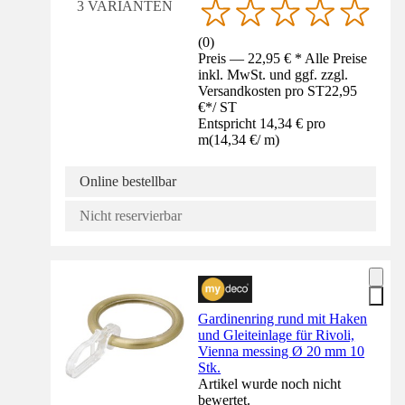
3 VARIANTEN
(
0
)
Preis — 22,95 € * Alle Preise
inkl. MwSt. und ggf. zzgl.
Versandkosten pro ST
22,95
€
*
/
ST
Entspricht 14,34 € pro
m
(
14,34 €
/
m
)
Online bestellbar
Nicht reservierbar
Gardinenring rund mit Haken
und Gleiteinlage für Rivoli,
Vienna messing Ø 20 mm 10
Stk.
Artikel wurde noch nicht
bewertet.