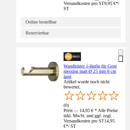
Versandkosten pro ST
9,95 €
*
/
ST
Online bestellbar
Reservierbar
Wandträger 1-läufig für Gent
messing matt Ø 25 mm 8 cm
lang
Artikel wurde noch nicht
bewertet.
(
0
)
Preis — 14,95 € * Alle Preise
inkl. MwSt. und ggf. zzgl.
Versandkosten pro ST
14,95
€
*
/
ST