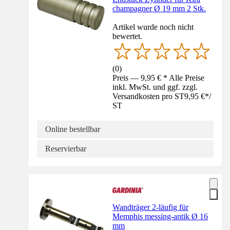
champagner Ø 19 mm 2 Stk.
Artikel wurde noch nicht
bewertet.
(
0
)
Preis — 9,95 € * Alle Preise
inkl. MwSt. und ggf. zzgl.
Versandkosten pro ST
9,95 €
*
/
ST
Online bestellbar
Reservierbar
Wandträger 2-läufig für
Memphis messing-antik Ø 16
mm