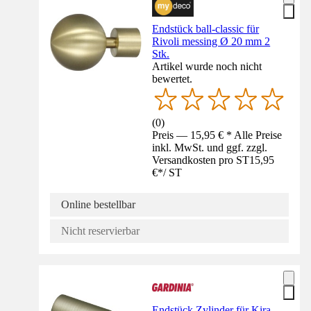
Endstück ball-classic für
Rivoli messing Ø 20 mm 2
Stk.
Artikel wurde noch nicht
bewertet.
(
0
)
Preis — 15,95 € * Alle Preise
inkl. MwSt. und ggf. zzgl.
Versandkosten pro ST
15,95
€
*
/
ST
Online bestellbar
Nicht reservierbar
Endstück Zylinder für Kira