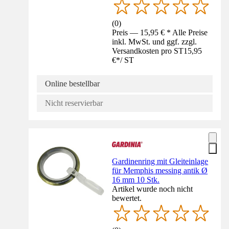
(
0
)
Preis — 15,95 € * Alle Preise
inkl. MwSt. und ggf. zzgl.
Versandkosten pro ST
15,95
€
*
/
ST
Online bestellbar
Nicht reservierbar
Gardinenring mit Gleiteinlage
für Memphis messing antik Ø
16 mm 10 Stk.
Artikel wurde noch nicht
bewertet.