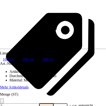
Länge Stange
160 cm
200 cm
240 cm
Art.-Nr.
8814169
Artikeltyp
:
Gardinenstange
Durchmesser Stange
:
Ø 20 mm
Material
:
Metall
Mehr Artikeldetails
Menge (ST)
entspricht