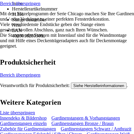
Bereich überspringen
Innen
Herstellerartikelnummer
Mit dem Einzelprogramm der Serie Chicago machen Sie Ihre Gardinen
31361
und / oder Vorhänge zu einer perfekten Fensterdekoration.
Stange ausziehbar
Viele verschiedenste Endstücke geben der Stange einen
Nein
geschmackvollen Abschluss, ganz nach Ihren Wünschen.
EAN
Die Stangen oder Stangen mit Innenlauf sind für die Wandmontage
4003018280309
und mit Hilfe eines Deckenträgeradapters auch für Deckenmontage
geeignet.
Produktsicherheit
Bereich überspringen
Verantwortlich für Produktsicherheit:
.
Siehe Herstellerinformationen
Weitere Kategorien
Liste überspringen
Innendeko & Bildershop
Gardinenstangen & Vorhangstangen
Gardinenstangen einzeln
Gardinenstangen Bronze / Braun
Zubehör für Gardinenstangen
Gardinenstangen Schwarz / Anthrazit