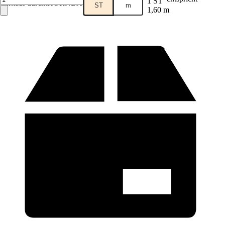
1 ST
Verkauf durch:
HORNBACH
ST
m
1,60 m