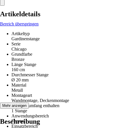
Artikeldetails
Bereich überspringen
Artikeltyp
Gardinenstange
Serie
Chicago
Grundfarbe
Bronze
Länge Stange
160 cm
Durchmesser Stange
Ø 20 mm
Material
Metall
Montageart
Wandmontage, Deckenmontage
Im Lieferumfang enthalten
Mehr anzeigen
1 Stange
Anwendungsbereich
Beschreibung
Fenster
Einsatzbereich