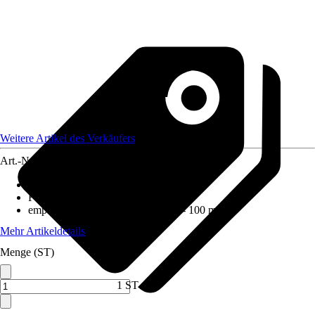
Weitere Artikel des Verkäufers
Art.-Nr.
12518026
Ausführung
:
Steinsäule
Form
:
Rund
empfohlene Steinkörnung
:
60 mm - 100 mm
Mehr Artikeldetails
Menge (ST)
1 ST