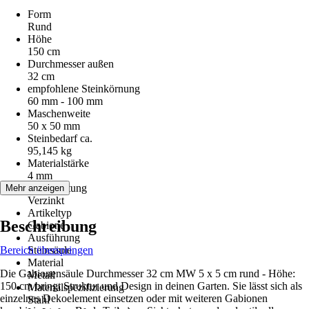
Form
Rund
Höhe
150 cm
Durchmesser außen
32 cm
empfohlene Steinkörnung
60 mm - 100 mm
Maschenweite
50 x 50 mm
Steinbedarf ca.
95,145 kg
Materialstärke
4 mm
Beschichtung
Mehr anzeigen
Verzinkt
Artikeltyp
Beschreibung
Gabione
Ausführung
Bereich überspringen
Steinsäule
Material
Die Gabionensäule Durchmesser 32 cm MW 5 x 5 cm rund - Höhe:
Metall
150 cm bringt Struktur und Design in deinen Garten. Sie lässt sich als
Materialspezifizierung
einzelnes Dekoelement einsetzen oder mit weiteren Gabionen
Stahl