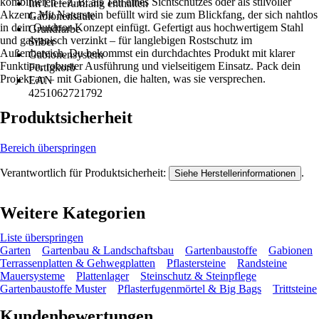
kombinieren – z. B. als Teil eines Sichtschutzes oder als stilvoller
Im Lieferumfang enthalten
Akzent. Mit Naturstein befüllt wird sie zum Blickfang, der sich nahtlos
Gabionensäule
in dein Outdoor-Konzept einfügt. Gefertigt aus hochwertigem Stahl
Grundfarbe
und galvanisch verzinkt – für langlebigen Rostschutz im
Silber
Außenbereich. Du bekommst ein durchdachtes Produkt mit klarer
Gabionensystem
Funktion, robuster Ausführung und vielseitigem Einsatz. Pack dein
Fertigkorb
Projekt an – mit Gabionen, die halten, was sie versprechen.
EAN
4251062721792
Produktsicherheit
Bereich überspringen
Verantwortlich für Produktsicherheit:
.
Siehe Herstellerinformationen
Weitere Kategorien
Liste überspringen
Garten
Gartenbau & Landschaftsbau
Gartenbaustoffe
Gabionen
Terrassenplatten & Gehwegplatten
Pflastersteine
Randsteine
Mauersysteme
Plattenlager
Steinschutz & Steinpflege
Gartenbaustoffe Muster
Pflasterfugenmörtel & Big Bags
Trittsteine
Kundenbewertungen