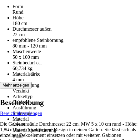
Form
Rund
Höhe
180 cm
Durchmesser außen
22 cm
empfohlene Steinkörnung
80 mm - 120 mm
Maschenweite
50 x 100 mm
Steinbedarf ca.
60,734 kg
Materialstärke
4 mm
Beschichtung
Mehr anzeigen
Verzinkt
Artikeltyp
Beschreibung
Gabione
Ausführung
Bereich überspringen
Steinsäule
Material
Die Gabionensäule Durchmesser 22 cm, MW 5 x 10 cm rund - Höhe:
Metall
1,80 m bringt Struktur und Design in deinen Garten. Sie lässt sich als
Materialspezifizierung
einzelnes Dekoelement einsetzen oder mit weiteren Gabionen
Stahl