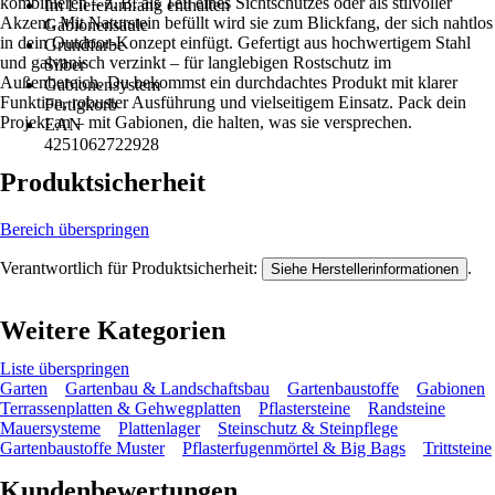
kombinieren – z. B. als Teil eines Sichtschutzes oder als stilvoller
Im Lieferumfang enthalten
Akzent. Mit Naturstein befüllt wird sie zum Blickfang, der sich nahtlos
Gabionensäule
in dein Outdoor-Konzept einfügt. Gefertigt aus hochwertigem Stahl
Grundfarbe
und galvanisch verzinkt – für langlebigen Rostschutz im
Silber
Außenbereich. Du bekommst ein durchdachtes Produkt mit klarer
Gabionensystem
Funktion, robuster Ausführung und vielseitigem Einsatz. Pack dein
Fertigkorb
Projekt an – mit Gabionen, die halten, was sie versprechen.
EAN
4251062722928
Produktsicherheit
Bereich überspringen
Verantwortlich für Produktsicherheit:
.
Siehe Herstellerinformationen
Weitere Kategorien
Liste überspringen
Garten
Gartenbau & Landschaftsbau
Gartenbaustoffe
Gabionen
Terrassenplatten & Gehwegplatten
Pflastersteine
Randsteine
Mauersysteme
Plattenlager
Steinschutz & Steinpflege
Gartenbaustoffe Muster
Pflasterfugenmörtel & Big Bags
Trittsteine
Kundenbewertungen