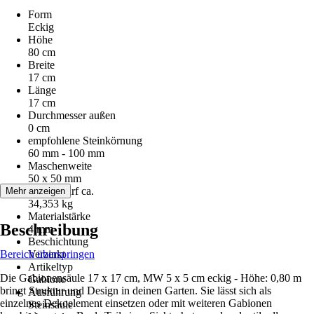
Form
Eckig
Höhe
80 cm
Breite
17 cm
Länge
17 cm
Durchmesser außen
0 cm
empfohlene Steinkörnung
60 mm - 100 mm
Maschenweite
50 x 50 mm
Steinbedarf ca.
Mehr anzeigen
34,353 kg
Materialstärke
Beschreibung
4 mm
Beschichtung
Bereich überspringen
Verzinkt
Artikeltyp
Die Gabionensäule 17 x 17 cm, MW 5 x 5 cm eckig - Höhe: 0,80 m
Gabione
bringt Struktur und Design in deinen Garten. Sie lässt sich als
Ausführung
einzelnes Dekoelement einsetzen oder mit weiteren Gabionen
Steinsäule