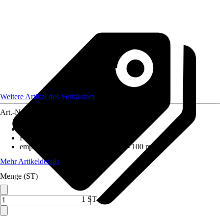
Weitere Artikel des Verkäufers
Art.-Nr.
12518120
Ausführung
:
Steinsäule
Form
:
Eckig
empfohlene Steinkörnung
:
60 mm - 100 mm
Mehr Artikeldetails
Menge (ST)
1 ST