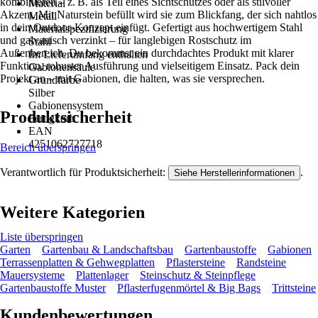
kombinieren – z. B. als Teil eines Sichtschutzes oder als stilvoller
Material
Akzent. Mit Naturstein befüllt wird sie zum Blickfang, der sich nahtlos
Metall
in dein Outdoor-Konzept einfügt. Gefertigt aus hochwertigem Stahl
Materialspezifizierung
und galvanisch verzinkt – für langlebigen Rostschutz im
Stahl
Außenbereich. Du bekommst ein durchdachtes Produkt mit klarer
Im Lieferumfang enthalten
Funktion, robuster Ausführung und vielseitigem Einsatz. Pack dein
Gabionensäule
Projekt an – mit Gabionen, die halten, was sie versprechen.
Grundfarbe
Silber
Gabionensystem
Produktsicherheit
Fertigkorb
EAN
4251062727718
Bereich überspringen
Verantwortlich für Produktsicherheit:
.
Siehe Herstellerinformationen
Weitere Kategorien
Liste überspringen
Garten
Gartenbau & Landschaftsbau
Gartenbaustoffe
Gabionen
Terrassenplatten & Gehwegplatten
Pflastersteine
Randsteine
Mauersysteme
Plattenlager
Steinschutz & Steinpflege
Gartenbaustoffe Muster
Pflasterfugenmörtel & Big Bags
Trittsteine
Kundenbewertungen